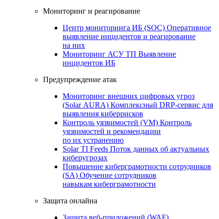
Мониторинг и реагирование
Центр мониторинга ИБ (SOC)
Оперативное
выявление инцидентов и реагирование
на них
Мониторинг АСУ ТП
Выявление
инцидентов ИБ
Предупреждение атак
Мониторинг внешних цифровых угроз
(Solar AURA)
Комплексный DRP-сервис для
выявления киберрисков
Контроль уязвимостей (VM)
Контроль
уязвимостей и рекомендации
по их устранению
Solar TI Feeds
Поток данных об актуальных
киберугрозах
Повышение киберграмотности сотрудников
(SA)
Обучение сотрудников
навыкам киберграмотности
Защита онлайна
Защита веб-приложений (WAF)