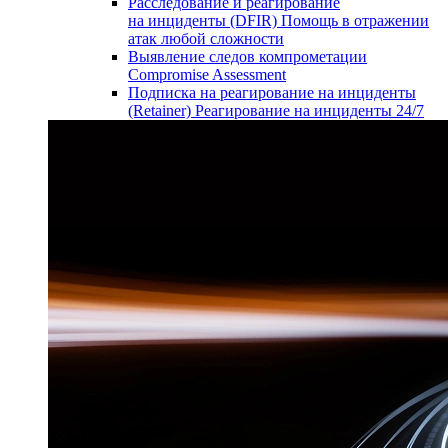
Расследование и реагирование
на инциденты (DFIR)
Помощь в отражении
атак любой сложности
Выявление следов компрометации
Compromise Assessment
Подписка на реагирование на инциденты
(Retainer)
Реагирование на инциденты 24/7