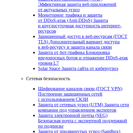
Эффективная защита веб-приложений
от актуальных угроз
Мониторинг трафика и защиты
от DDoS‑атак (Anti‑DDoS)
Защита
и круглосуточная доступность интернет-
ресурсов
Защищенный доступ к веб-ресурсам (ГОСТ
TLS)
Дополнительный вариант доступа
к веб‑ресурсу и защита канала связи
Защита от бот‑трафика
Блокировка
вредоносных ботов и отражение DDoS‑атак
уровня L7
Solar Space
Защита сайта от киберугроз
Сетевая безопасность
Шифрование каналов связи (ГОСТ VPN)
Построение защищенных сетей
с использованием СКЗИ
Защита от сетевых угроз (UTM)
Защита сети
компании под управлением экспертов
Защита электронной почты (SEG)
Безопасная почта с экспертной поддержкой
по подписке
Защита от продвинутых угроз (Sandbox)