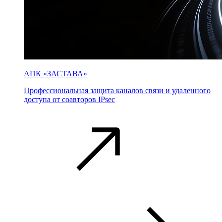
АПК «ЗАСТАВА»
Профессиональная защита каналов связи и удаленного
доступа от соавторов IPsec