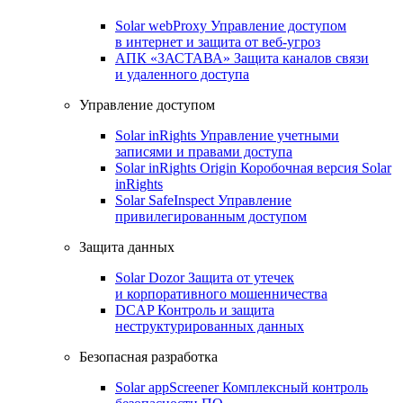
Solar webProxy
Управление доступом
в интернет и защита от веб-угроз
АПК «ЗАСТАВА»
Защита каналов связи
и удаленного доступа
Управление доступом
Solar inRights
Управление учетными
записями и правами доступа
Solar inRights Origin
Коробочная версия Solar
inRights
Solar SafeInspect
Управление
привилегированным доступом
Защита данных
Solar Dozor
Защита от утечек
и корпоративного мошенничества
DCAP
Контроль и защита
неструктурированных данных
Безопасная разработка
Solar appScreener
Комплексный контроль