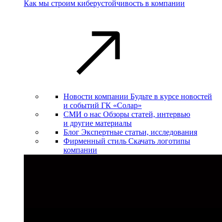
Как мы строим киберустойчивость в компании
Новости компании
Будьте в курсе новостей
и событий ГК «Солар»
СМИ о нас
Обзоры статей, интервью
и другие материалы
Блог
Экспертные статьи, исследования
Фирменный стиль
Скачать логотипы
компании