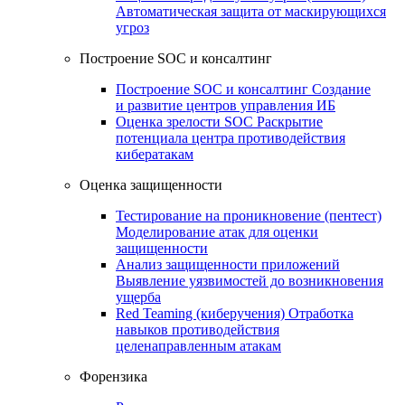
Автоматическая защита от маскирующихся
угроз
Построение SOC и консалтинг
Построение SOC и консалтинг
Создание
и развитие центров управления ИБ
Оценка зрелости SOC
Раскрытие
потенциала центра противодействия
кибератакам
Оценка защищенности
Тестирование на проникновение (пентест)
Моделирование атак для оценки
защищенности
Анализ защищенности приложений
Выявление уязвимостей до возникновения
ущерба
Red Teaming (киберучения)
Отработка
навыков противодействия
целенаправленным атакам
Форензика