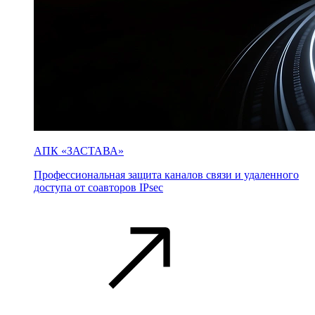
АПК «ЗАСТАВА»
Профессиональная защита каналов связи и удаленного
доступа от соавторов IPsec