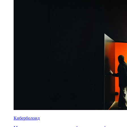
Киберболоид