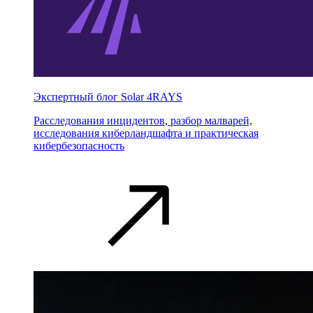
Экспертный блог Solar 4RAYS
Расследования инцидентов, разбор малварей,
исследования киберландшафта и практическая
кибербезопасность