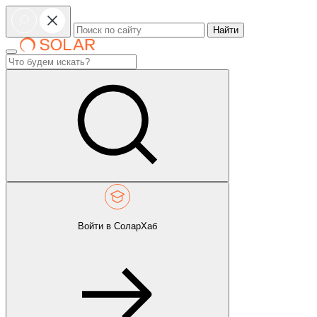
Найти
Войти в СоларХаб