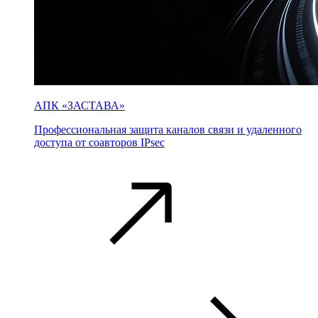
АПК «ЗАСТАВА»
Профессиональная защита каналов связи и удаленного
доступа от соавторов IPsec