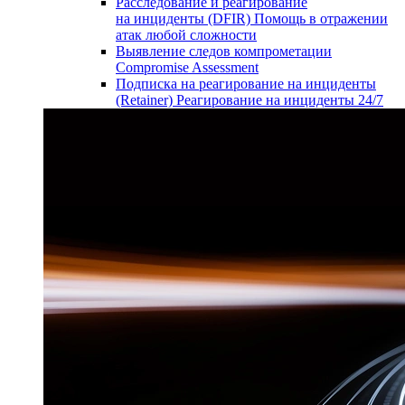
Расследование и реагирование
на инциденты (DFIR)
Помощь в отражении
атак любой сложности
Выявление следов компрометации
Compromise Assessment
Подписка на реагирование на инциденты
(Retainer)
Реагирование на инциденты 24/7