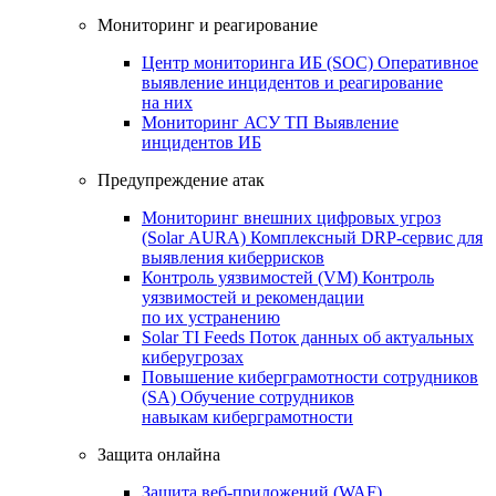
Мониторинг и реагирование
Центр мониторинга ИБ (SOC)
Оперативное
выявление инцидентов и реагирование
на них
Мониторинг АСУ ТП
Выявление
инцидентов ИБ
Предупреждение атак
Мониторинг внешних цифровых угроз
(Solar AURA)
Комплексный DRP-сервис для
выявления киберрисков
Контроль уязвимостей (VM)
Контроль
уязвимостей и рекомендации
по их устранению
Solar TI Feeds
Поток данных об актуальных
киберугрозах
Повышение киберграмотности сотрудников
(SA)
Обучение сотрудников
навыкам киберграмотности
Защита онлайна
Защита веб-приложений (WAF)