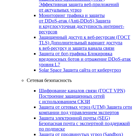
Эффективная защита веб-приложений
от актуальных угроз
Мониторинг трафика и защиты
от DDoS‑атак (Anti‑DDoS)
Защита
и круглосуточная доступность интернет-
ресурсов
Защищенный доступ к веб-ресурсам (ГОСТ
TLS)
Дополнительный вариант доступа
к веб‑ресурсу и защита канала связи
Защита от бот‑трафика
Блокировка
вредоносных ботов и отражение DDoS‑атак
уровня L7
Solar Space
Защита сайта от киберугроз
Сетевая безопасность
Шифрование каналов связи (ГОСТ VPN)
Построение защищенных сетей
с использованием СКЗИ
Защита от сетевых угроз (UTM)
Защита сети
компании под управлением экспертов
Защита электронной почты (SEG)
Безопасная почта с экспертной поддержкой
по подписке
Защита от продвинутых угроз (Sandbox)