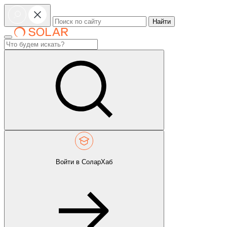
Найти
Войти в СоларХаб