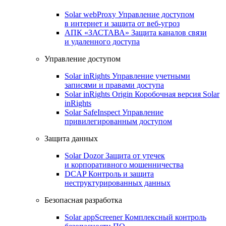
Solar webProxy
Управление доступом
в интернет и защита от веб-угроз
АПК «ЗАСТАВА»
Защита каналов связи
и удаленного доступа
Управление доступом
Solar inRights
Управление учетными
записями и правами доступа
Solar inRights Origin
Коробочная версия Solar
inRights
Solar SafeInspect
Управление
привилегированным доступом
Защита данных
Solar Dozor
Защита от утечек
и корпоративного мошенничества
DCAP
Контроль и защита
неструктурированных данных
Безопасная разработка
Solar appScreener
Комплексный контроль