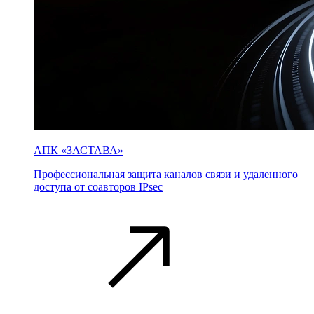
АПК «ЗАСТАВА»
Профессиональная защита каналов связи и удаленного
доступа от соавторов IPsec