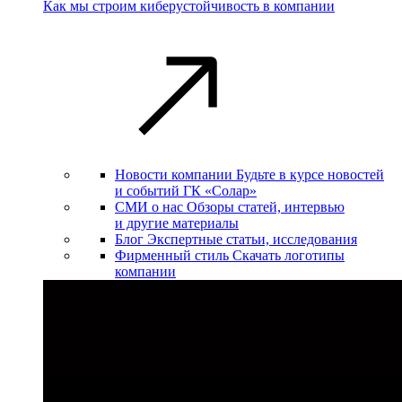
Как мы строим киберустойчивость в компании
Новости компании
Будьте в курсе новостей
и событий ГК «Солар»
СМИ о нас
Обзоры статей, интервью
и другие материалы
Блог
Экспертные статьи, исследования
Фирменный стиль
Скачать логотипы
компании