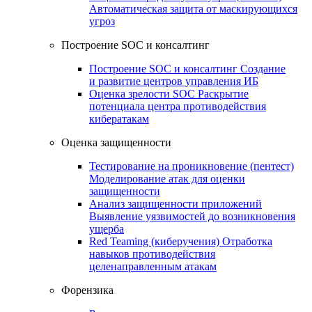
Автоматическая защита от маскирующихся
угроз
Построение SOC и консалтинг
Построение SOC и консалтинг
Создание
и развитие центров управления ИБ
Оценка зрелости SOC
Раскрытие
потенциала центра противодействия
кибератакам
Оценка защищенности
Тестирование на проникновение (пентест)
Моделирование атак для оценки
защищенности
Анализ защищенности приложений
Выявление уязвимостей до возникновения
ущерба
Red Teaming (киберучения)
Отработка
навыков противодействия
целенаправленным атакам
Форензика