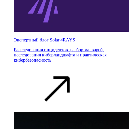
Экспертный блог Solar 4RAYS
Расследования инцидентов, разбор малварей,
исследования киберландшафта и практическая
кибербезопасность