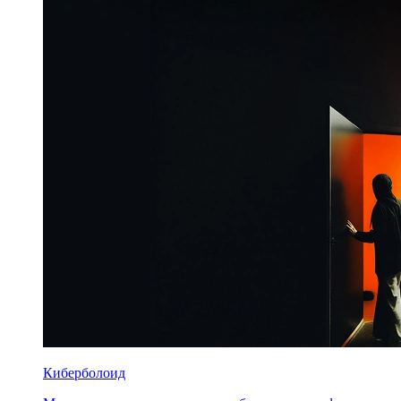
Киберболоид