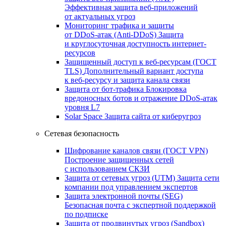
Эффективная защита веб-приложений
от актуальных угроз
Мониторинг трафика и защиты
от DDoS‑атак (Anti‑DDoS)
Защита
и круглосуточная доступность интернет-
ресурсов
Защищенный доступ к веб-ресурсам (ГОСТ
TLS)
Дополнительный вариант доступа
к веб‑ресурсу и защита канала связи
Защита от бот‑трафика
Блокировка
вредоносных ботов и отражение DDoS‑атак
уровня L7
Solar Space
Защита сайта от киберугроз
Сетевая безопасность
Шифрование каналов связи (ГОСТ VPN)
Построение защищенных сетей
с использованием СКЗИ
Защита от сетевых угроз (UTM)
Защита сети
компании под управлением экспертов
Защита электронной почты (SEG)
Безопасная почта с экспертной поддержкой
по подписке
Защита от продвинутых угроз (Sandbox)