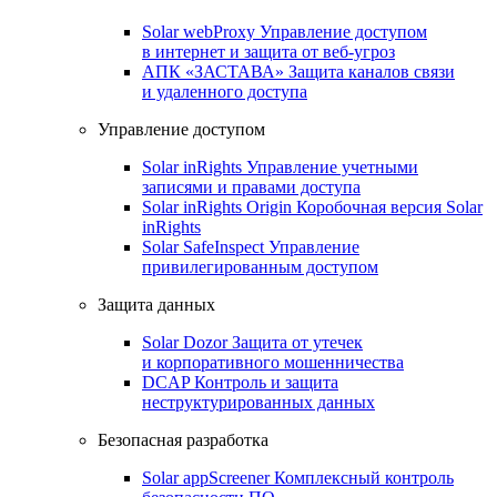
Solar webProxy
Управление доступом
в интернет и защита от веб-угроз
АПК «ЗАСТАВА»
Защита каналов связи
и удаленного доступа
Управление доступом
Solar inRights
Управление учетными
записями и правами доступа
Solar inRights Origin
Коробочная версия Solar
inRights
Solar SafeInspect
Управление
привилегированным доступом
Защита данных
Solar Dozor
Защита от утечек
и корпоративного мошенничества
DCAP
Контроль и защита
неструктурированных данных
Безопасная разработка
Solar appScreener
Комплексный контроль