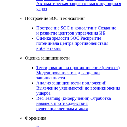
Автоматическая защита от маскирующихся
угроз
Построение SOC и консалтинг
Построение SOC и консалтинг
Создание
и развитие центров управления ИБ
Оценка зрелости SOC
Раскрытие
потенциала центра противодействия
кибератакам
Оценка защищенности
Тестирование на проникновение (пентест)
Моделирование атак для оценки
защищенности
Анализ защищенности приложений
Выявление уязвимостей до возникновения
ущерба
Red Teaming (киберучения)
Отработка
навыков противодействия
целенаправленным атакам
Форензика