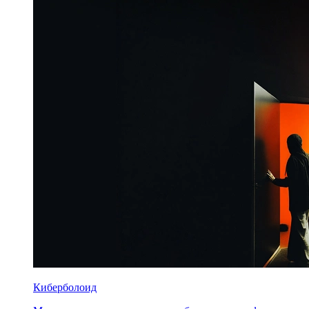
Киберболоид