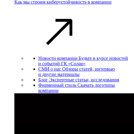
Как мы строим киберустойчивость в компании
Новости компании
Будьте в курсе новостей
и событий ГК «Солар»
СМИ о нас
Обзоры статей, интервью
и другие материалы
Блог
Экспертные статьи, исследования
Фирменный стиль
Скачать логотипы
компании