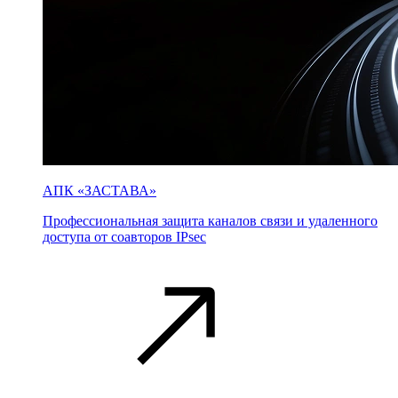
АПК «ЗАСТАВА»
Профессиональная защита каналов связи и удаленного
доступа от соавторов IPsec