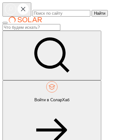
Найти
Войти в СоларХаб