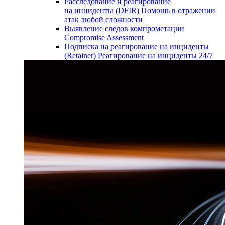
Расследование и реагирование
на инциденты (DFIR)
Помощь в отражении
атак любой сложности
Выявление следов компрометации
Compromise Assessment
Подписка на реагирование на инциденты
(Retainer)
Реагирование на инциденты 24/7