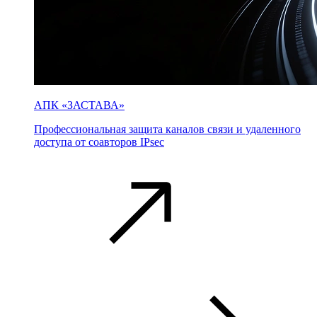
АПК «ЗАСТАВА»
Профессиональная защита каналов связи и удаленного
доступа от соавторов IPsec