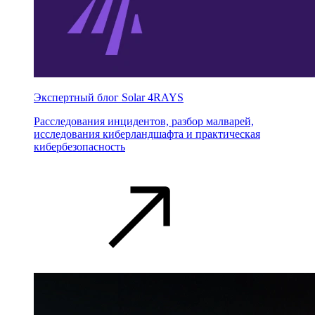
Экспертный блог Solar 4RAYS
Расследования инцидентов, разбор малварей,
исследования киберландшафта и практическая
кибербезопасность