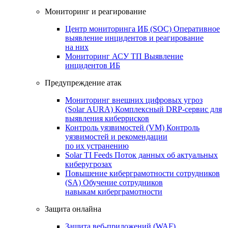
Мониторинг и реагирование
Центр мониторинга ИБ (SOC)
Оперативное
выявление инцидентов и реагирование
на них
Мониторинг АСУ ТП
Выявление
инцидентов ИБ
Предупреждение атак
Мониторинг внешних цифровых угроз
(Solar AURA)
Комплексный DRP-сервис для
выявления киберрисков
Контроль уязвимостей (VM)
Контроль
уязвимостей и рекомендации
по их устранению
Solar TI Feeds
Поток данных об актуальных
киберугрозах
Повышение киберграмотности сотрудников
(SA)
Обучение сотрудников
навыкам киберграмотности
Защита онлайна
Защита веб-приложений (WAF)