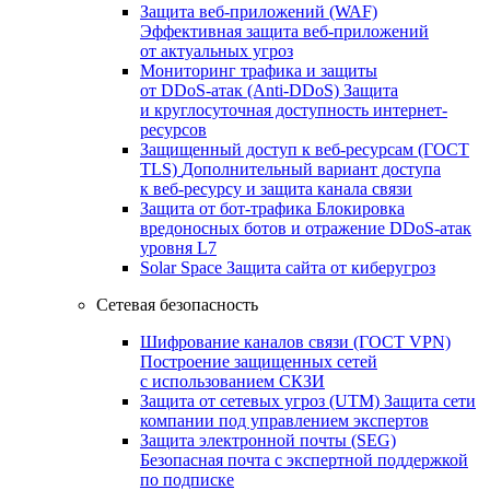
Защита веб-приложений (WAF)
Эффективная защита веб-приложений
от актуальных угроз
Мониторинг трафика и защиты
от DDoS‑атак (Anti‑DDoS)
Защита
и круглосуточная доступность интернет-
ресурсов
Защищенный доступ к веб-ресурсам (ГОСТ
TLS)
Дополнительный вариант доступа
к веб‑ресурсу и защита канала связи
Защита от бот‑трафика
Блокировка
вредоносных ботов и отражение DDoS‑атак
уровня L7
Solar Space
Защита сайта от киберугроз
Сетевая безопасность
Шифрование каналов связи (ГОСТ VPN)
Построение защищенных сетей
с использованием СКЗИ
Защита от сетевых угроз (UTM)
Защита сети
компании под управлением экспертов
Защита электронной почты (SEG)
Безопасная почта с экспертной поддержкой
по подписке