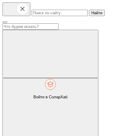
Найти
Войти в СоларХаб