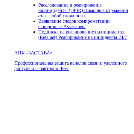
Расследование и реагирование
на инциденты (DFIR)
Помощь в отражении
атак любой сложности
Выявление следов компрометации
Compromise Assessment
Подписка на реагирование на инциденты
(Retainer)
Реагирование на инциденты 24/7
АПК «ЗАСТАВА»
Профессиональная защита каналов связи и удаленного
доступа от соавторов IPsec