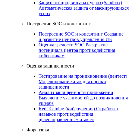
Защита от продвинутых угроз (Sandbox)
Автоматическая защита от маскирующихся
угроз
Построение SOC и консалтинг
Построение SOC и консалтинг
Создание
и развитие центров управления ИБ
Оценка зрелости SOC
Раскрытие
потенциала центра противодействия
кибератакам
Оценка защищенности
Тестирование на проникновение (пентест)
Моделирование атак для оценки
защищенности
Анализ защищенности приложений
Выявление уязвимостей до возникновения
ущерба
Red Teaming (киберучения)
Отработка
навыков противодействия
целенаправленным атакам
Форензика