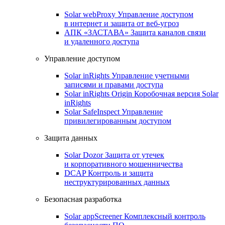
Solar webProxy
Управление доступом
в интернет и защита от веб-угроз
АПК «ЗАСТАВА»
Защита каналов связи
и удаленного доступа
Управление доступом
Solar inRights
Управление учетными
записями и правами доступа
Solar inRights Origin
Коробочная версия Solar
inRights
Solar SafeInspect
Управление
привилегированным доступом
Защита данных
Solar Dozor
Защита от утечек
и корпоративного мошенничества
DCAP
Контроль и защита
неструктурированных данных
Безопасная разработка
Solar appScreener
Комплексный контроль