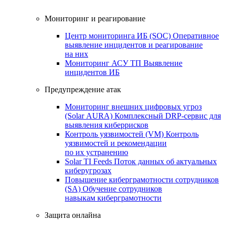
Мониторинг и реагирование
Центр мониторинга ИБ (SOC)
Оперативное
выявление инцидентов и реагирование
на них
Мониторинг АСУ ТП
Выявление
инцидентов ИБ
Предупреждение атак
Мониторинг внешних цифровых угроз
(Solar AURA)
Комплексный DRP-сервис для
выявления киберрисков
Контроль уязвимостей (VM)
Контроль
уязвимостей и рекомендации
по их устранению
Solar TI Feeds
Поток данных об актуальных
киберугрозах
Повышение киберграмотности сотрудников
(SA)
Обучение сотрудников
навыкам киберграмотности
Защита онлайна