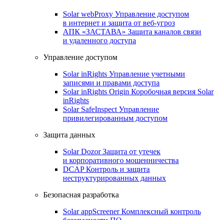
Solar webProxy
Управление доступом
в интернет и защита от веб-угроз
АПК «ЗАСТАВА»
Защита каналов связи
и удаленного доступа
Управление доступом
Solar inRights
Управление учетными
записями и правами доступа
Solar inRights Origin
Коробочная версия Solar
inRights
Solar SafeInspect
Управление
привилегированным доступом
Защита данных
Solar Dozor
Защита от утечек
и корпоративного мошенничества
DCAP
Контроль и защита
неструктурированных данных
Безопасная разработка
Solar appScreener
Комплексный контроль