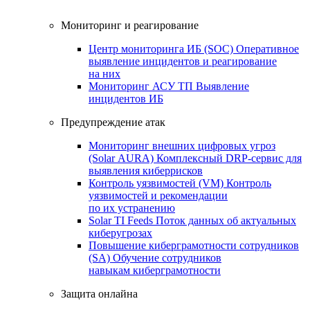
Мониторинг и реагирование
Центр мониторинга ИБ (SOC)
Оперативное
выявление инцидентов и реагирование
на них
Мониторинг АСУ ТП
Выявление
инцидентов ИБ
Предупреждение атак
Мониторинг внешних цифровых угроз
(Solar AURA)
Комплексный DRP-сервис для
выявления киберрисков
Контроль уязвимостей (VM)
Контроль
уязвимостей и рекомендации
по их устранению
Solar TI Feeds
Поток данных об актуальных
киберугрозах
Повышение киберграмотности сотрудников
(SA)
Обучение сотрудников
навыкам киберграмотности
Защита онлайна