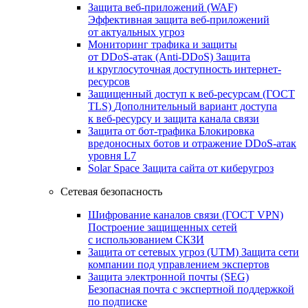
Защита веб-приложений (WAF)
Эффективная защита веб-приложений
от актуальных угроз
Мониторинг трафика и защиты
от DDoS‑атак (Anti‑DDoS)
Защита
и круглосуточная доступность интернет-
ресурсов
Защищенный доступ к веб-ресурсам (ГОСТ
TLS)
Дополнительный вариант доступа
к веб‑ресурсу и защита канала связи
Защита от бот‑трафика
Блокировка
вредоносных ботов и отражение DDoS‑атак
уровня L7
Solar Space
Защита сайта от киберугроз
Сетевая безопасность
Шифрование каналов связи (ГОСТ VPN)
Построение защищенных сетей
с использованием СКЗИ
Защита от сетевых угроз (UTM)
Защита сети
компании под управлением экспертов
Защита электронной почты (SEG)
Безопасная почта с экспертной поддержкой
по подписке