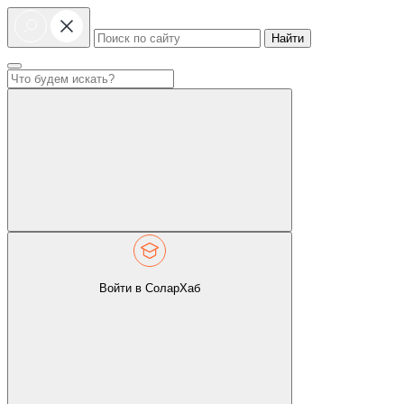
Найти
Войти в СоларХаб