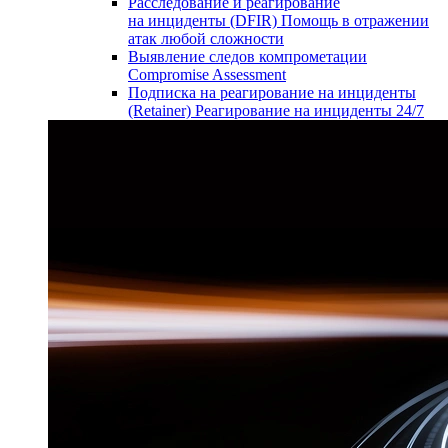
Расследование и реагирование
на инциденты (DFIR)
Помощь в отражении
атак любой сложности
Выявление следов компрометации
Compromise Assessment
Подписка на реагирование на инциденты
(Retainer)
Реагирование на инциденты 24/7