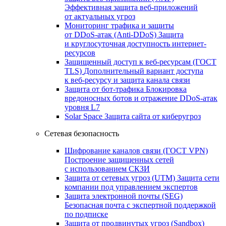
Эффективная защита веб-приложений
от актуальных угроз
Мониторинг трафика и защиты
от DDoS‑атак (Anti‑DDoS)
Защита
и круглосуточная доступность интернет-
ресурсов
Защищенный доступ к веб-ресурсам (ГОСТ
TLS)
Дополнительный вариант доступа
к веб‑ресурсу и защита канала связи
Защита от бот‑трафика
Блокировка
вредоносных ботов и отражение DDoS‑атак
уровня L7
Solar Space
Защита сайта от киберугроз
Сетевая безопасность
Шифрование каналов связи (ГОСТ VPN)
Построение защищенных сетей
с использованием СКЗИ
Защита от сетевых угроз (UTM)
Защита сети
компании под управлением экспертов
Защита электронной почты (SEG)
Безопасная почта с экспертной поддержкой
по подписке
Защита от продвинутых угроз (Sandbox)