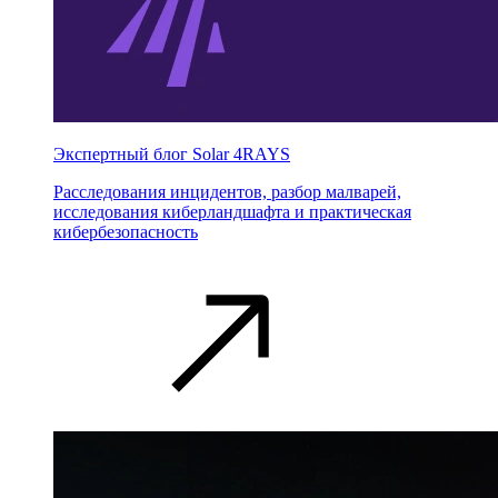
Экспертный блог Solar 4RAYS
Расследования инцидентов, разбор малварей,
исследования киберландшафта и практическая
кибербезопасность