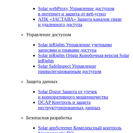
Solar webProxy
Управление доступом
в интернет и защита от веб-угроз
АПК «ЗАСТАВА»
Защита каналов связи
и удаленного доступа
Управление доступом
Solar inRights
Управление учетными
записями и правами доступа
Solar inRights Origin
Коробочная версия Solar
inRights
Solar SafeInspect
Управление
привилегированным доступом
Защита данных
Solar Dozor
Защита от утечек
и корпоративного мошенничества
DCAP
Контроль и защита
неструктурированных данных
Безопасная разработка
Solar appScreener
Комплексный контроль