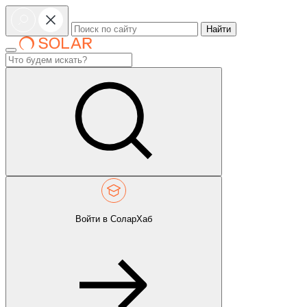
Найти
Войти в СоларХаб