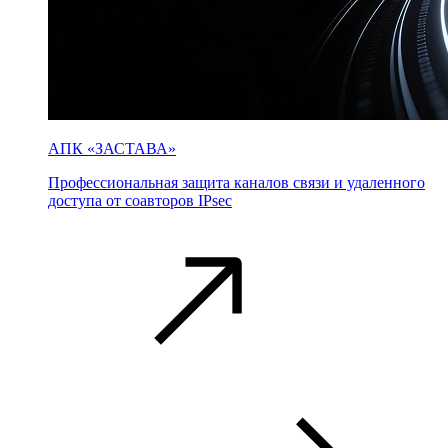
АПК «ЗАСТАВА»
Профессиональная защита каналов связи и удаленного
доступа от соавторов IPsec