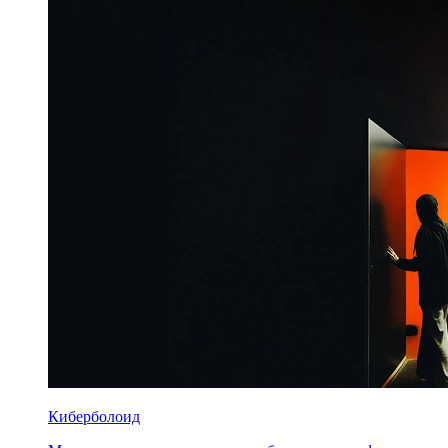
Киберболоид