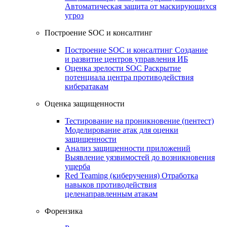
Автоматическая защита от маскирующихся
угроз
Построение SOC и консалтинг
Построение SOC и консалтинг
Создание
и развитие центров управления ИБ
Оценка зрелости SOC
Раскрытие
потенциала центра противодействия
кибератакам
Оценка защищенности
Тестирование на проникновение (пентест)
Моделирование атак для оценки
защищенности
Анализ защищенности приложений
Выявление уязвимостей до возникновения
ущерба
Red Teaming (киберучения)
Отработка
навыков противодействия
целенаправленным атакам
Форензика