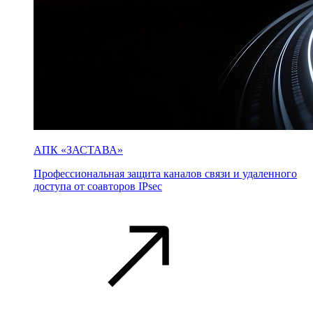
АПК «ЗАСТАВА»
Профессиональная защита каналов связи и удаленного
доступа от соавторов IPsec