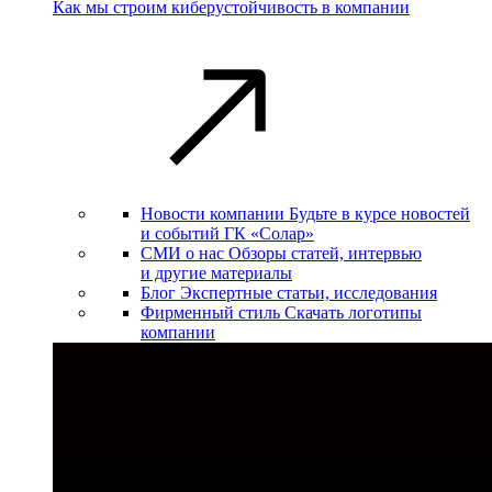
Как мы строим киберустойчивость в компании
Новости компании
Будьте в курсе новостей
и событий ГК «Солар»
СМИ о нас
Обзоры статей, интервью
и другие материалы
Блог
Экспертные статьи, исследования
Фирменный стиль
Скачать логотипы
компании