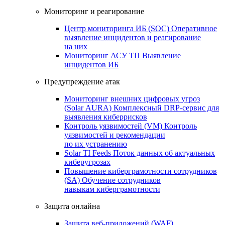
Мониторинг и реагирование
Центр мониторинга ИБ (SOC)
Оперативное
выявление инцидентов и реагирование
на них
Мониторинг АСУ ТП
Выявление
инцидентов ИБ
Предупреждение атак
Мониторинг внешних цифровых угроз
(Solar AURA)
Комплексный DRP-сервис для
выявления киберрисков
Контроль уязвимостей (VM)
Контроль
уязвимостей и рекомендации
по их устранению
Solar TI Feeds
Поток данных об актуальных
киберугрозах
Повышение киберграмотности сотрудников
(SA)
Обучение сотрудников
навыкам киберграмотности
Защита онлайна
Защита веб-приложений (WAF)