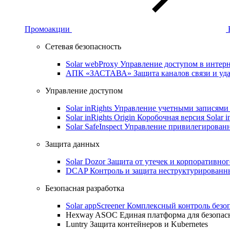
Промоакции
Сетевая безопасность
Solar webProxy
Управление доступом в интерне
АПК «ЗАСТАВА»
Защита каналов связи и уд
Управление доступом
Solar inRights
Управление учетными записями 
Solar inRights Origin
Коробочная версия Solar i
Solar SafeInspect
Управление привилегирован
Защита данных
Solar Dozor
Защита от утечек и корпоративно
DCAP
Контроль и защита неструктурирован
Безопасная разработка
Solar appScreener
Комплексный контроль безо
Hexway ASOC
Единая платформа для безопас
Luntry
Защита контейнеров и Kubernetes