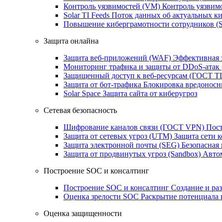
Контроль уязвимостей (VM)
Контроль уязвим
Solar TI Feeds
Поток данных об актуальных ки
Повышение киберграмотности сотрудников (
Защита онлайна
Защита веб-приложений (WAF)
Эффективная 
Мониторинг трафика и защиты от DDoS‑атак
Защищенный доступ к веб-ресурсам (ГОСТ T
Защита от бот‑трафика
Блокировка вредоносн
Solar Space
Защита сайта от киберугроз
Сетевая безопасность
Шифрование каналов связи (ГОСТ VPN)
Пост
Защита от сетевых угроз (UTM)
Защита сети 
Защита электронной почты (SEG)
Безопасная
Защита от продвинутых угроз (Sandbox)
Автом
Построение SOC и консалтинг
Построение SOC и консалтинг
Создание и ра
Оценка зрелости SOC
Раскрытие потенциала 
Оценка защищенности