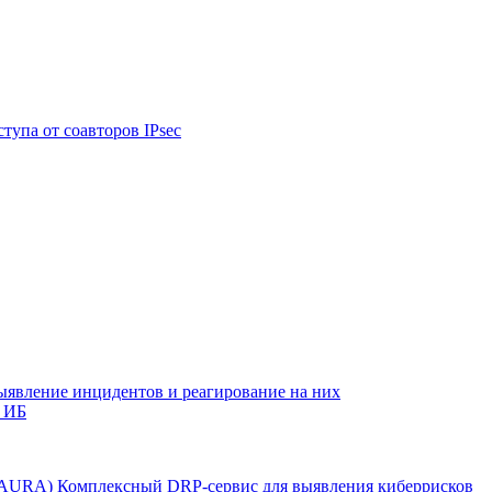
тупа от соавторов IPsec
ыявление инцидентов и реагирование на них
 ИБ
r AURA)
Комплексный DRP-сервис для выявления киберрисков