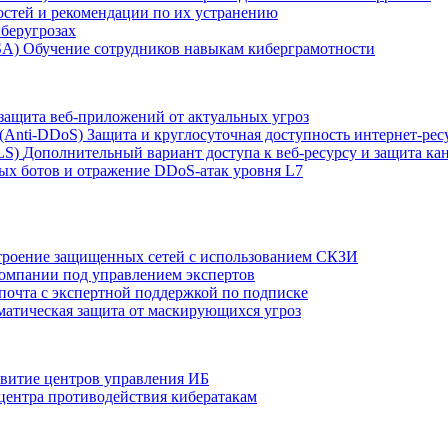
остей и рекомендации по их устранению
беругрозах
SA)
Обучение сотрудников навыкам киберграмотности
защита веб-приложений от актуальных угроз
 (Anti‑DDoS)
Защита и круглосуточная доступность интернет-рес
LS)
Дополнительный вариант доступа к веб‑ресурсу и защита кан
ых ботов и отражение DDoS‑атак уровня L7
роение защищенных сетей с использованием СКЗИ
компании под управлением экспертов
 почта с экспертной поддержкой по подписке
атическая защита от маскирующихся угроз
звитие центров управления ИБ
центра противодействия кибератакам