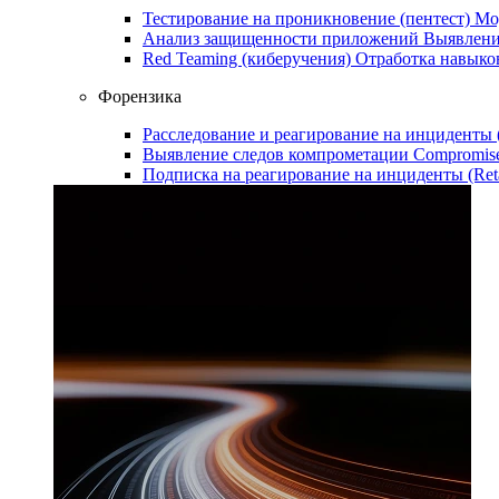
Тестирование на проникновение (пентест)
Мо
Анализ защищенности приложений
Выявлени
Red Teaming (киберучения)
Отработка навыко
Форензика
Расследование и реагирование на инциденты
Выявление следов компрометации
Compromise
Подписка на реагирование на инциденты (Ret