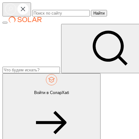
Найти
Войти в СоларХаб