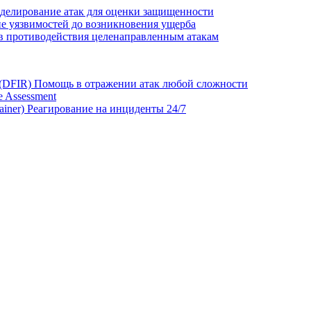
делирование атак для оценки защищенности
е уязвимостей до возникновения ущерба
в противодействия целенаправленным атакам
 (DFIR)
Помощь в отражении атак любой сложности
 Assessment
ainer)
Реагирование на инциденты 24/7