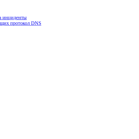
на инциденты
ующих протокол DNS