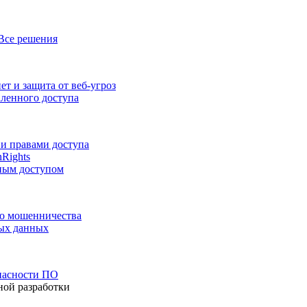
Все решения
т и защита от веб-угроз
аленного доступа
и правами доступа
nRights
ным доступом
го мошенничества
ных данных
пасности ПО
ной разработки