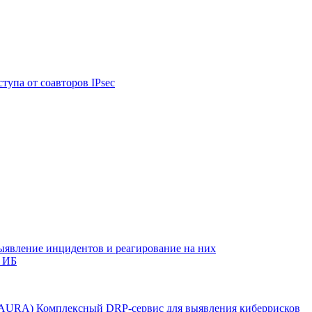
тупа от соавторов IPsec
ыявление инцидентов и реагирование на них
 ИБ
r AURA)
Комплексный DRP-сервис для выявления киберрисков