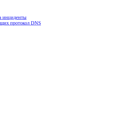
на инциденты
ующих протокол DNS