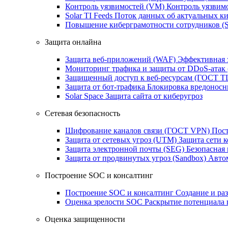
Контроль уязвимостей (VM)
Контроль уязвим
Solar TI Feeds
Поток данных об актуальных ки
Повышение киберграмотности сотрудников (
Защита онлайна
Защита веб-приложений (WAF)
Эффективная 
Мониторинг трафика и защиты от DDoS‑атак
Защищенный доступ к веб-ресурсам (ГОСТ T
Защита от бот‑трафика
Блокировка вредоносн
Solar Space
Защита сайта от киберугроз
Сетевая безопасность
Шифрование каналов связи (ГОСТ VPN)
Пост
Защита от сетевых угроз (UTM)
Защита сети 
Защита электронной почты (SEG)
Безопасная
Защита от продвинутых угроз (Sandbox)
Автом
Построение SOC и консалтинг
Построение SOC и консалтинг
Создание и ра
Оценка зрелости SOC
Раскрытие потенциала 
Оценка защищенности