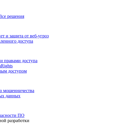
Все решения
т и защита от веб-угроз
аленного доступа
и правами доступа
nRights
ным доступом
го мошенничества
ных данных
пасности ПО
ной разработки