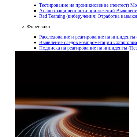
Тестирование на проникновение (пентест)
Мо
Анализ защищенности приложений
Выявлени
Red Teaming (киберучения)
Отработка навыко
Форензика
Расследование и реагирование на инциденты
Выявление следов компрометации
Compromise
Подписка на реагирование на инциденты (Ret