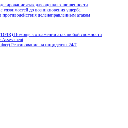
делирование атак для оценки защищенности
е уязвимостей до возникновения ущерба
в противодействия целенаправленным атакам
 (DFIR)
Помощь в отражении атак любой сложности
 Assessment
ainer)
Реагирование на инциденты 24/7