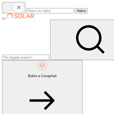
Найти
Войти в СоларХаб