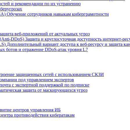
остей и рекомендации по их устранению
беругрозах
SA)
Обучение сотрудников навыкам киберграмотности
защита веб-приложений от актуальных угроз
 (Anti‑DDoS)
Защита и круглосуточная доступность интернет-рес
LS)
Дополнительный вариант доступа к веб‑ресурсу и защита кан
ых ботов и отражение DDoS‑атак уровня L7
роение защищенных сетей с использованием СКЗИ
компании под управлением экспертов
 почта с экспертной поддержкой по подписке
атическая защита от маскирующихся угроз
звитие центров управления ИБ
центра противодействия кибератакам