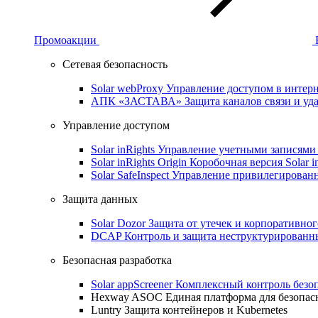
Промоакции
Сетевая безопасность
Solar webProxy
Управление доступом в интерне
АПК «ЗАСТАВА»
Защита каналов связи и уд
Управление доступом
Solar inRights
Управление учетными записями 
Solar inRights Origin
Коробочная версия Solar i
Solar SafeInspect
Управление привилегирован
Защита данных
Solar Dozor
Защита от утечек и корпоративно
DCAP
Контроль и защита неструктурирован
Безопасная разработка
Solar appScreener
Комплексный контроль безо
Hexway ASOC
Единая платформа для безопас
Luntry
Защита контейнеров и Kubernetes