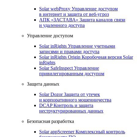
Solar webProxy
Управление доступом
в интернет и защита от веб-угроз
АПК «ЗАСТАВА»
Защита каналов связи
и удаленного доступа
Управление доступом
Solar inRights
Управление учетными
записями и правами доступа
Solar inRights Origin
Коробочная версия Solar
inRights
Solar SafeInspect
Управление
привилегированным доступом
Защита данных
Solar Dozor
Защита от утечек
и корпоративного мошенничества
DCAP
Контроль и защита
неструктурированных данных
Безопасная разработка
Solar appScreener
Комплексный контроль