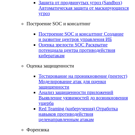
Защита от продвинутых угроз (Sandbox)
Автоматическая защита от маскирующихся
угроз
Построение SOC и консалтинг
Построение SOC и консалтинг
Создание
и развитие центров управления ИБ
Оценка зрелости SOC
Раскрытие
потенциала центра противодействия
кибератакам
Оценка защищенности
Тестирование на проникновение (пентест)
Моделирование атак для оценки
защищенности
Анализ защищенности приложений
Выявление уязвимостей до возникновения
ущерба
Red Teaming (киберучения)
Отработка
навыков противодействия
целенаправленным атакам
Форензика