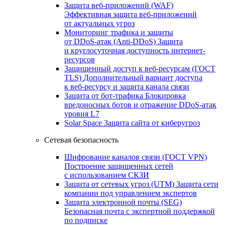
Защита веб-приложений (WAF)
Эффективная защита веб-приложений
от актуальных угроз
Мониторинг трафика и защиты
от DDoS‑атак (Anti‑DDoS)
Защита
и круглосуточная доступность интернет-
ресурсов
Защищенный доступ к веб-ресурсам (ГОСТ
TLS)
Дополнительный вариант доступа
к веб‑ресурсу и защита канала связи
Защита от бот‑трафика
Блокировка
вредоносных ботов и отражение DDoS‑атак
уровня L7
Solar Space
Защита сайта от киберугроз
Сетевая безопасность
Шифрование каналов связи (ГОСТ VPN)
Построение защищенных сетей
с использованием СКЗИ
Защита от сетевых угроз (UTM)
Защита сети
компании под управлением экспертов
Защита электронной почты (SEG)
Безопасная почта с экспертной поддержкой
по подписке