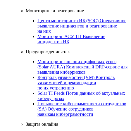
Мониторинг и реагирование
Центр мониторинга ИБ (SOC)
Оперативное
выявление инцидентов и реагирование
на них
Мониторинг АСУ ТП
Выявление
инцидентов ИБ
Предупреждение атак
Мониторинг внешних цифровых угроз
(Solar AURA)
Комплексный DRP-сервис для
выявления киберрисков
Контроль уязвимостей (VM)
Контроль
уязвимостей и рекомендации
по их устранению
Solar TI Feeds
Поток данных об актуальных
киберугрозах
Повышение киберграмотности сотрудников
(SA)
Обучение сотрудников
навыкам киберграмотности
Защита онлайна