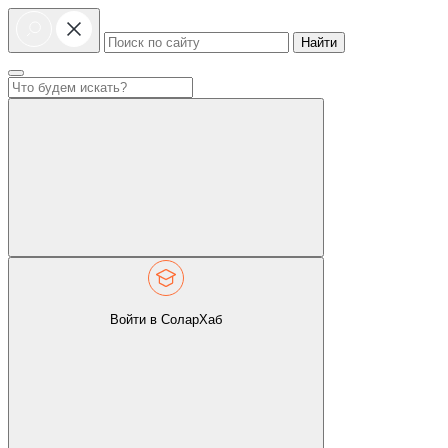
Найти
Войти в СоларХаб