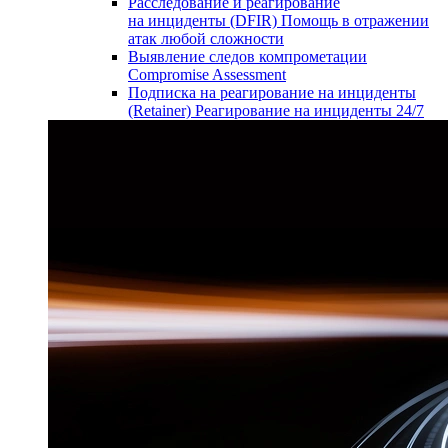
Расследование и реагирование
на инциденты (DFIR)
Помощь в отражении
атак любой сложности
Выявление следов компрометации
Compromise Assessment
Подписка на реагирование на инциденты
(Retainer)
Реагирование на инциденты 24/7