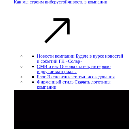
Как мы строим киберустойчивость в компании
Новости компании
Будьте в курсе новостей
и событий ГК «Солар»
СМИ о нас
Обзоры статей, интервью
и другие материалы
Блог
Экспертные статьи, исследования
Фирменный стиль
Скачать логотипы
компании