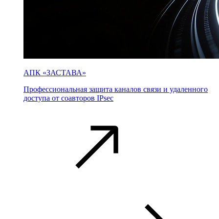
АПК «ЗАСТАВА»
Профессиональная защита каналов связи и удаленного
доступа от соавторов IPsec