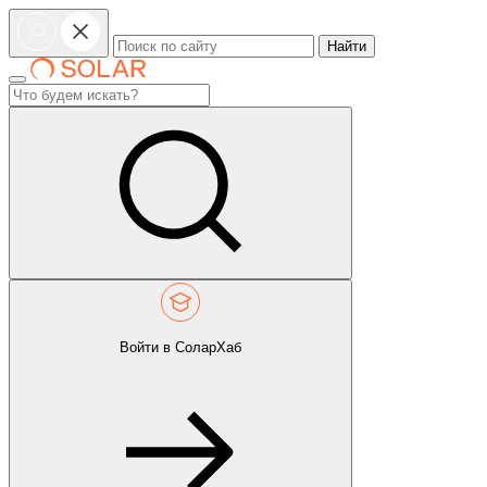
Найти
Войти в СоларХаб