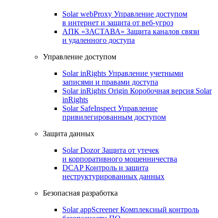
Solar webProxy
Управление доступом
в интернет и защита от веб-угроз
АПК «ЗАСТАВА»
Защита каналов связи
и удаленного доступа
Управление доступом
Solar inRights
Управление учетными
записями и правами доступа
Solar inRights Origin
Коробочная версия Solar
inRights
Solar SafeInspect
Управление
привилегированным доступом
Защита данных
Solar Dozor
Защита от утечек
и корпоративного мошенничества
DCAP
Контроль и защита
неструктурированных данных
Безопасная разработка
Solar appScreener
Комплексный контроль