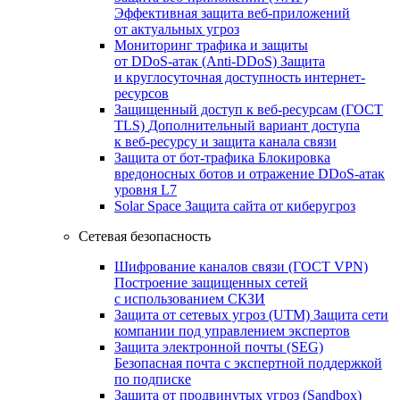
Эффективная защита веб-приложений
от актуальных угроз
Мониторинг трафика и защиты
от DDoS‑атак (Anti‑DDoS)
Защита
и круглосуточная доступность интернет-
ресурсов
Защищенный доступ к веб-ресурсам (ГОСТ
TLS)
Дополнительный вариант доступа
к веб‑ресурсу и защита канала связи
Защита от бот‑трафика
Блокировка
вредоносных ботов и отражение DDoS‑атак
уровня L7
Solar Space
Защита сайта от киберугроз
Сетевая безопасность
Шифрование каналов связи (ГОСТ VPN)
Построение защищенных сетей
с использованием СКЗИ
Защита от сетевых угроз (UTM)
Защита сети
компании под управлением экспертов
Защита электронной почты (SEG)
Безопасная почта с экспертной поддержкой
по подписке
Защита от продвинутых угроз (Sandbox)