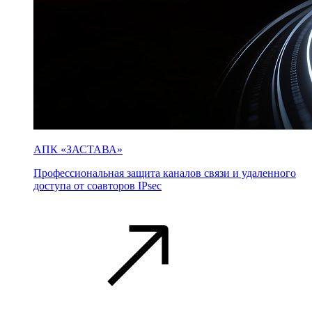
АПК «ЗАСТАВА»
Профессиональная защита каналов связи и удаленного
доступа от соавторов IPsec