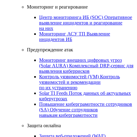
Мониторинг и реагирование
Центр мониторинга ИБ (SOC)
Оперативное
выявление инцидентов и реагирование
на них
Мониторинг АСУ ТП
Выявление
инцидентов ИБ
Предупреждение атак
Мониторинг внешних цифровых угроз
(Solar AURA)
Комплексный DRP-сервис для
выявления киберрисков
Контроль уязвимостей (VM)
Контроль
уязвимостей и рекомендации
по их устранению
Solar TI Feeds
Поток данных об актуальных
киберугрозах
Повышение киберграмотности сотрудников
(SA)
Обучение сотрудников
навыкам киберграмотности
Защита онлайна
Защита веб-приложений (WAF)