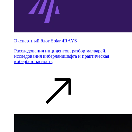
Экспертный блог Solar 4RAYS
Расследования инцидентов, разбор малварей,
исследования киберландшафта и практическая
кибербезопасность