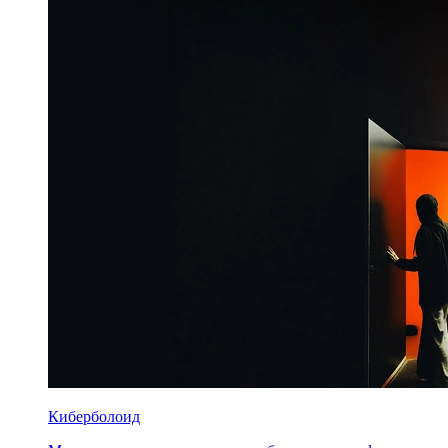
Киберболоид