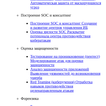
Автоматическая защита от маскирующихся
угроз
Построение SOC и консалтинг
Построение SOC и консалтинг
Создание
и развитие центров управления ИБ
Оценка зрелости SOC
Раскрытие
потенциала центра противодействия
кибератакам
Оценка защищенности
Тестирование на проникновение (пентест)
Моделирование атак для оценки
защищенности
Анализ защищенности приложений
Выявление уязвимостей до возникновения
ущерба
Red Teaming (киберучения)
Отработка
навыков противодействия
целенаправленным атакам
Форензика