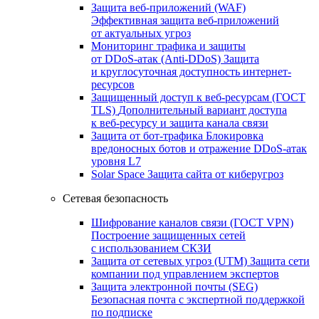
Защита веб-приложений (WAF)
Эффективная защита веб-приложений
от актуальных угроз
Мониторинг трафика и защиты
от DDoS‑атак (Anti‑DDoS)
Защита
и круглосуточная доступность интернет-
ресурсов
Защищенный доступ к веб-ресурсам (ГОСТ
TLS)
Дополнительный вариант доступа
к веб‑ресурсу и защита канала связи
Защита от бот‑трафика
Блокировка
вредоносных ботов и отражение DDoS‑атак
уровня L7
Solar Space
Защита сайта от киберугроз
Сетевая безопасность
Шифрование каналов связи (ГОСТ VPN)
Построение защищенных сетей
с использованием СКЗИ
Защита от сетевых угроз (UTM)
Защита сети
компании под управлением экспертов
Защита электронной почты (SEG)
Безопасная почта с экспертной поддержкой
по подписке