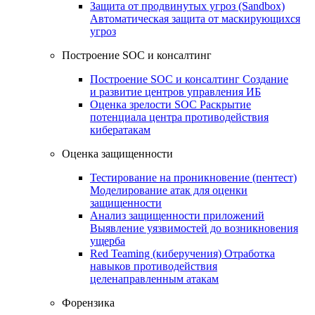
Защита от продвинутых угроз (Sandbox)
Автоматическая защита от маскирующихся
угроз
Построение SOC и консалтинг
Построение SOC и консалтинг
Создание
и развитие центров управления ИБ
Оценка зрелости SOC
Раскрытие
потенциала центра противодействия
кибератакам
Оценка защищенности
Тестирование на проникновение (пентест)
Моделирование атак для оценки
защищенности
Анализ защищенности приложений
Выявление уязвимостей до возникновения
ущерба
Red Teaming (киберучения)
Отработка
навыков противодействия
целенаправленным атакам
Форензика