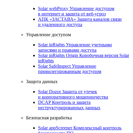
Solar webProxy
Управление доступом
в интернет и защита от веб-угроз
АПК «ЗАСТАВА»
Защита каналов связи
и удаленного доступа
Управление доступом
Solar inRights
Управление учетными
записями и правами доступа
Solar inRights Origin
Коробочная версия Solar
inRights
Solar SafeInspect
Управление
привилегированным доступом
Защита данных
Solar Dozor
Защита от утечек
и корпоративного мошенничества
DCAP
Контроль и защита
неструктурированных данных
Безопасная разработка
Solar appScreener
Комплексный контроль