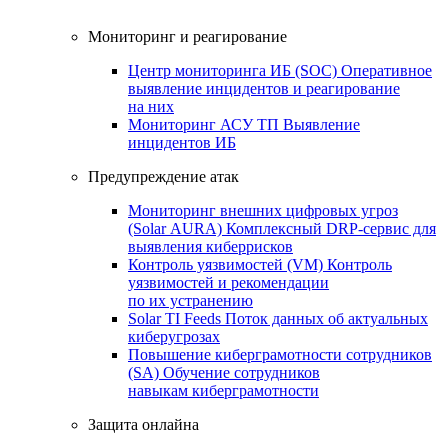
Мониторинг и реагирование
Центр мониторинга ИБ (SOC)
Оперативное
выявление инцидентов и реагирование
на них
Мониторинг АСУ ТП
Выявление
инцидентов ИБ
Предупреждение атак
Мониторинг внешних цифровых угроз
(Solar AURA)
Комплексный DRP-сервис для
выявления киберрисков
Контроль уязвимостей (VM)
Контроль
уязвимостей и рекомендации
по их устранению
Solar TI Feeds
Поток данных об актуальных
киберугрозах
Повышение киберграмотности сотрудников
(SA)
Обучение сотрудников
навыкам киберграмотности
Защита онлайна