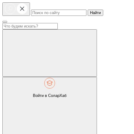
Найти
Войти в СоларХаб