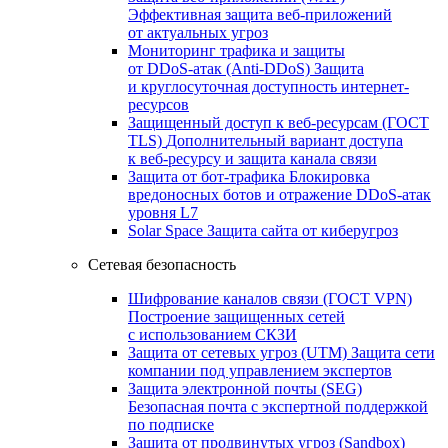
Эффективная защита веб-приложений
от актуальных угроз
Мониторинг трафика и защиты
от DDoS‑атак (Anti‑DDoS)
Защита
и круглосуточная доступность интернет-
ресурсов
Защищенный доступ к веб-ресурсам (ГОСТ
TLS)
Дополнительный вариант доступа
к веб‑ресурсу и защита канала связи
Защита от бот‑трафика
Блокировка
вредоносных ботов и отражение DDoS‑атак
уровня L7
Solar Space
Защита сайта от киберугроз
Сетевая безопасность
Шифрование каналов связи (ГОСТ VPN)
Построение защищенных сетей
с использованием СКЗИ
Защита от сетевых угроз (UTM)
Защита сети
компании под управлением экспертов
Защита электронной почты (SEG)
Безопасная почта с экспертной поддержкой
по подписке
Защита от продвинутых угроз (Sandbox)