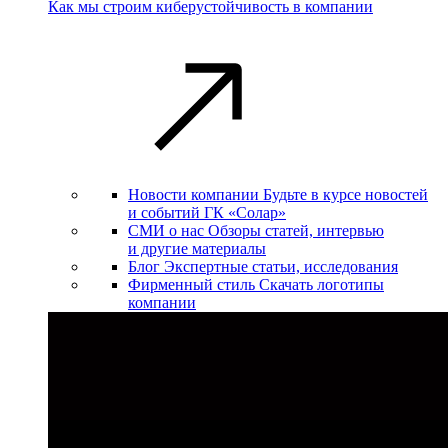
Как мы строим киберустойчивость в компании
Новости компании
Будьте в курсе новостей
и событий ГК «Солар»
СМИ о нас
Обзоры статей, интервью
и другие материалы
Блог
Экспертные статьи, исследования
Фирменный стиль
Скачать логотипы
компании