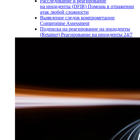
Расследование и реагирование
на инциденты (DFIR)
Помощь в отражении
атак любой сложности
Выявление следов компрометации
Compromise Assessment
Подписка на реагирование на инциденты
(Retainer)
Реагирование на инциденты 24/7