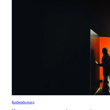
Киберболоид