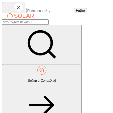
Найти
Войти в СоларХаб