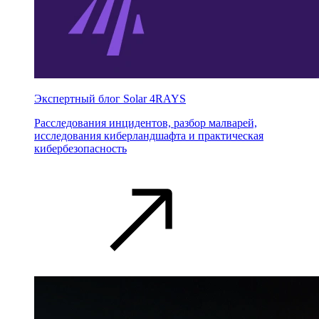
Экспертный блог Solar 4RAYS
Расследования инцидентов, разбор малварей,
исследования киберландшафта и практическая
кибербезопасность