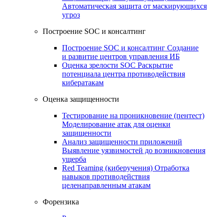
Автоматическая защита от маскирующихся
угроз
Построение SOC и консалтинг
Построение SOC и консалтинг
Создание
и развитие центров управления ИБ
Оценка зрелости SOC
Раскрытие
потенциала центра противодействия
кибератакам
Оценка защищенности
Тестирование на проникновение (пентест)
Моделирование атак для оценки
защищенности
Анализ защищенности приложений
Выявление уязвимостей до возникновения
ущерба
Red Teaming (киберучения)
Отработка
навыков противодействия
целенаправленным атакам
Форензика