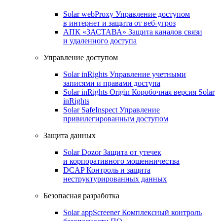
Solar webProxy
Управление доступом
в интернет и защита от веб-угроз
АПК «ЗАСТАВА»
Защита каналов связи
и удаленного доступа
Управление доступом
Solar inRights
Управление учетными
записями и правами доступа
Solar inRights Origin
Коробочная версия Solar
inRights
Solar SafeInspect
Управление
привилегированным доступом
Защита данных
Solar Dozor
Защита от утечек
и корпоративного мошенничества
DCAP
Контроль и защита
неструктурированных данных
Безопасная разработка
Solar appScreener
Комплексный контроль