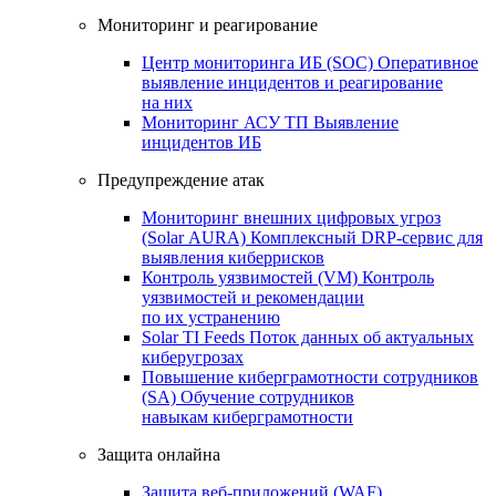
Мониторинг и реагирование
Центр мониторинга ИБ (SOC)
Оперативное
выявление инцидентов и реагирование
на них
Мониторинг АСУ ТП
Выявление
инцидентов ИБ
Предупреждение атак
Мониторинг внешних цифровых угроз
(Solar AURA)
Комплексный DRP-сервис для
выявления киберрисков
Контроль уязвимостей (VM)
Контроль
уязвимостей и рекомендации
по их устранению
Solar TI Feeds
Поток данных об актуальных
киберугрозах
Повышение киберграмотности сотрудников
(SA)
Обучение сотрудников
навыкам киберграмотности
Защита онлайна
Защита веб-приложений (WAF)