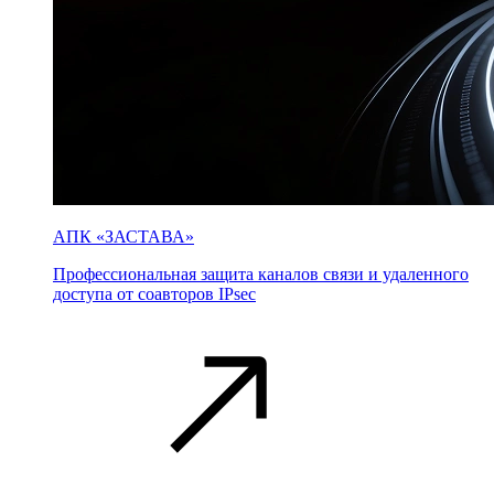
АПК «ЗАСТАВА»
Профессиональная защита каналов связи и удаленного
доступа от соавторов IPsec