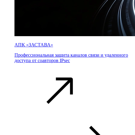
АПК «ЗАСТАВА»
Профессиональная защита каналов связи и удаленного
доступа от соавторов IPsec