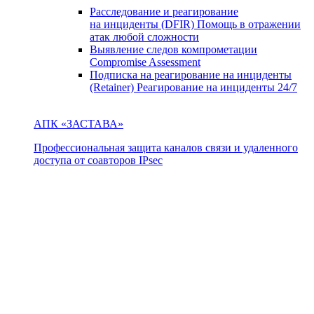
Расследование и реагирование
на инциденты (DFIR)
Помощь в отражении
атак любой сложности
Выявление следов компрометации
Compromise Assessment
Подписка на реагирование на инциденты
(Retainer)
Реагирование на инциденты 24/7
АПК «ЗАСТАВА»
Профессиональная защита каналов связи и удаленного
доступа от соавторов IPsec