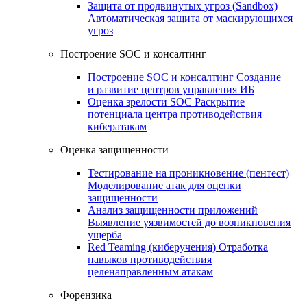
Защита от продвинутых угроз (Sandbox)
Автоматическая защита от маскирующихся
угроз
Построение SOC и консалтинг
Построение SOC и консалтинг
Создание
и развитие центров управления ИБ
Оценка зрелости SOC
Раскрытие
потенциала центра противодействия
кибератакам
Оценка защищенности
Тестирование на проникновение (пентест)
Моделирование атак для оценки
защищенности
Анализ защищенности приложений
Выявление уязвимостей до возникновения
ущерба
Red Teaming (киберучения)
Отработка
навыков противодействия
целенаправленным атакам
Форензика