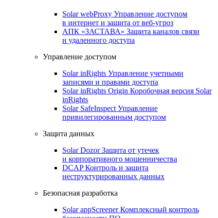
Solar webProxy
Управление доступом
в интернет и защита от веб-угроз
АПК «ЗАСТАВА»
Защита каналов связи
и удаленного доступа
Управление доступом
Solar inRights
Управление учетными
записями и правами доступа
Solar inRights Origin
Коробочная версия Solar
inRights
Solar SafeInspect
Управление
привилегированным доступом
Защита данных
Solar Dozor
Защита от утечек
и корпоративного мошенничества
DCAP
Контроль и защита
неструктурированных данных
Безопасная разработка
Solar appScreener
Комплексный контроль