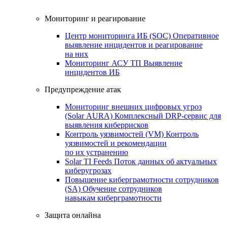
Мониторинг и реагирование
Центр мониторинга ИБ (SOC)
Оперативное
выявление инцидентов и реагирование
на них
Мониторинг АСУ ТП
Выявление
инцидентов ИБ
Предупреждение атак
Мониторинг внешних цифровых угроз
(Solar AURA)
Комплексный DRP-сервис для
выявления киберрисков
Контроль уязвимостей (VM)
Контроль
уязвимостей и рекомендации
по их устранению
Solar TI Feeds
Поток данных об актуальных
киберугрозах
Повышение киберграмотности сотрудников
(SA)
Обучение сотрудников
навыкам киберграмотности
Защита онлайна