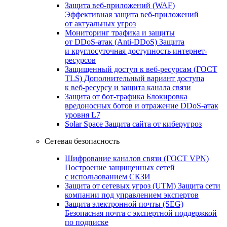
Защита веб-приложений (WAF)
Эффективная защита веб-приложений
от актуальных угроз
Мониторинг трафика и защиты
от DDoS‑атак (Anti‑DDoS)
Защита
и круглосуточная доступность интернет-
ресурсов
Защищенный доступ к веб-ресурсам (ГОСТ
TLS)
Дополнительный вариант доступа
к веб‑ресурсу и защита канала связи
Защита от бот‑трафика
Блокировка
вредоносных ботов и отражение DDoS‑атак
уровня L7
Solar Space
Защита сайта от киберугроз
Сетевая безопасность
Шифрование каналов связи (ГОСТ VPN)
Построение защищенных сетей
с использованием СКЗИ
Защита от сетевых угроз (UTM)
Защита сети
компании под управлением экспертов
Защита электронной почты (SEG)
Безопасная почта с экспертной поддержкой
по подписке