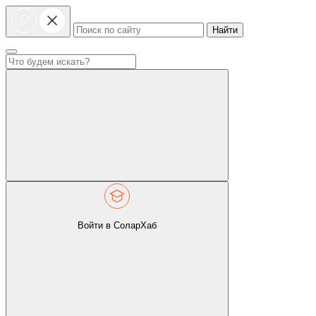
Найти
Войти в СоларХаб