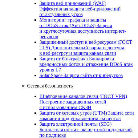
Защита веб-приложений (WAF)
Эффективная защита веб-приложений
от актуальных угроз
Мониторинг трафика и защиты
от DDoS‑атак (Anti‑DDoS)
Защита
и круглосуточная доступность интернет-
ресурсов
Защищенный доступ к веб-ресурсам (ГОСТ
TLS)
Дополнительный вариант доступа
к веб‑ресурсу и защита канала связи
Защита от бот‑трафика
Блокировка
вредоносных ботов и отражение DDoS‑атак
уровня L7
Solar Space
Защита сайта от киберугроз
Сетевая безопасность
Шифрование каналов связи (ГОСТ VPN)
Построение защищенных сетей
с использованием СКЗИ
Защита от сетевых угроз (UTM)
Защита сети
компании под управлением экспертов
Защита электронной почты (SEG)
Безопасная почта с экспертной поддержкой
по подписке