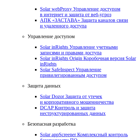
Solar webProxy
Управление доступом
в интернет и защита от веб-угроз
АПК «ЗАСТАВА»
Защита каналов связи
и удаленного доступа
Управление доступом
Solar inRights
Управление учетными
записями и правами доступа
Solar inRights Origin
Коробочная версия Solar
inRights
Solar SafeInspect
Управление
привилегированным доступом
Защита данных
Solar Dozor
Защита от утечек
и корпоративного мошенничества
DCAP
Контроль и защита
неструктурированных данных
Безопасная разработка
Solar appScreener
Комплексный контроль