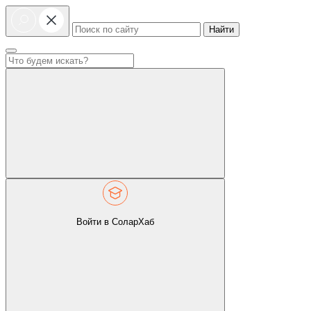
Найти
Войти в СоларХаб