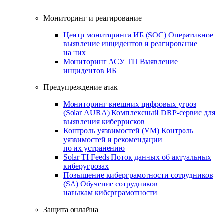
Мониторинг и реагирование
Центр мониторинга ИБ (SOC)
Оперативное
выявление инцидентов и реагирование
на них
Мониторинг АСУ ТП
Выявление
инцидентов ИБ
Предупреждение атак
Мониторинг внешних цифровых угроз
(Solar AURA)
Комплексный DRP-сервис для
выявления киберрисков
Контроль уязвимостей (VM)
Контроль
уязвимостей и рекомендации
по их устранению
Solar TI Feeds
Поток данных об актуальных
киберугрозах
Повышение киберграмотности сотрудников
(SA)
Обучение сотрудников
навыкам киберграмотности
Защита онлайна