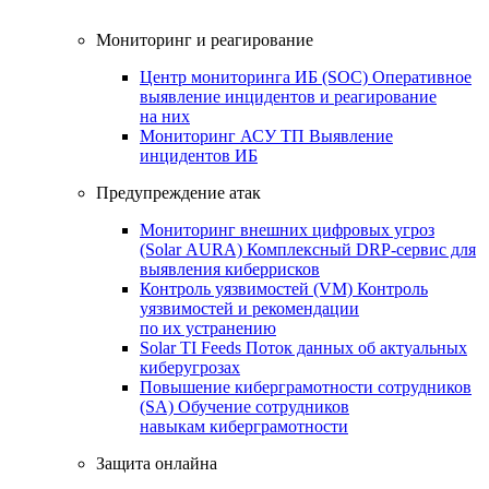
Мониторинг и реагирование
Центр мониторинга ИБ (SOC)
Оперативное
выявление инцидентов и реагирование
на них
Мониторинг АСУ ТП
Выявление
инцидентов ИБ
Предупреждение атак
Мониторинг внешних цифровых угроз
(Solar AURA)
Комплексный DRP-сервис для
выявления киберрисков
Контроль уязвимостей (VM)
Контроль
уязвимостей и рекомендации
по их устранению
Solar TI Feeds
Поток данных об актуальных
киберугрозах
Повышение киберграмотности сотрудников
(SA)
Обучение сотрудников
навыкам киберграмотности
Защита онлайна