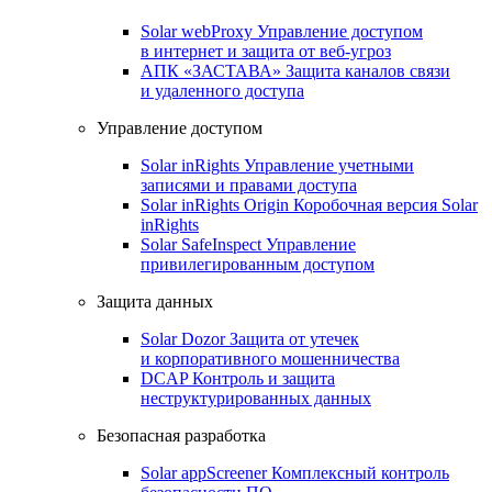
Solar webProxy
Управление доступом
в интернет и защита от веб-угроз
АПК «ЗАСТАВА»
Защита каналов связи
и удаленного доступа
Управление доступом
Solar inRights
Управление учетными
записями и правами доступа
Solar inRights Origin
Коробочная версия Solar
inRights
Solar SafeInspect
Управление
привилегированным доступом
Защита данных
Solar Dozor
Защита от утечек
и корпоративного мошенничества
DCAP
Контроль и защита
неструктурированных данных
Безопасная разработка
Solar appScreener
Комплексный контроль