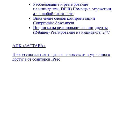
Расследование и реагирование
на инциденты (DFIR)
Помощь в отражении
атак любой сложности
Выявление следов компрометации
Compromise Assessment
Подписка на реагирование на инциденты
(Retainer)
Реагирование на инциденты 24/7
АПК «ЗАСТАВА»
Профессиональная защита каналов связи и удаленного
доступа от соавторов IPsec