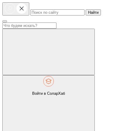
Найти
Войти в СоларХаб