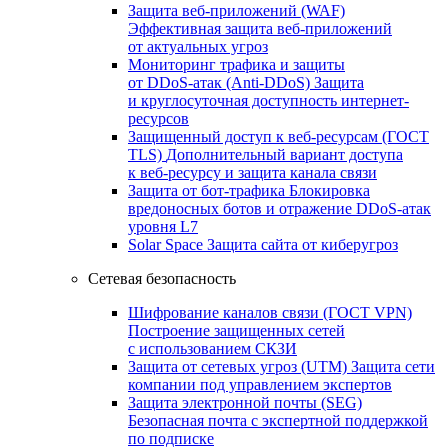
Защита веб-приложений (WAF)
Эффективная защита веб-приложений
от актуальных угроз
Мониторинг трафика и защиты
от DDoS‑атак (Anti‑DDoS)
Защита
и круглосуточная доступность интернет-
ресурсов
Защищенный доступ к веб-ресурсам (ГОСТ
TLS)
Дополнительный вариант доступа
к веб‑ресурсу и защита канала связи
Защита от бот‑трафика
Блокировка
вредоносных ботов и отражение DDoS‑атак
уровня L7
Solar Space
Защита сайта от киберугроз
Сетевая безопасность
Шифрование каналов связи (ГОСТ VPN)
Построение защищенных сетей
с использованием СКЗИ
Защита от сетевых угроз (UTM)
Защита сети
компании под управлением экспертов
Защита электронной почты (SEG)
Безопасная почта с экспертной поддержкой
по подписке