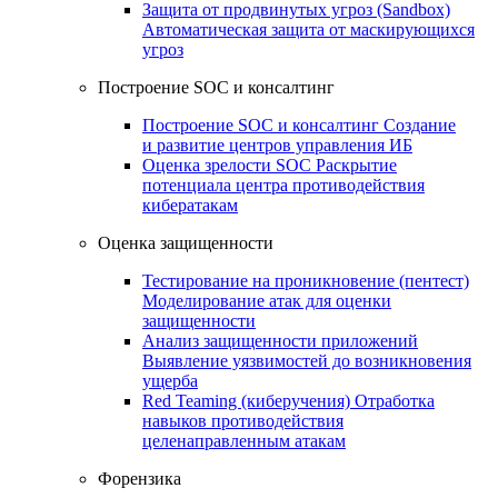
Защита от продвинутых угроз (Sandbox)
Автоматическая защита от маскирующихся
угроз
Построение SOC и консалтинг
Построение SOC и консалтинг
Создание
и развитие центров управления ИБ
Оценка зрелости SOC
Раскрытие
потенциала центра противодействия
кибератакам
Оценка защищенности
Тестирование на проникновение (пентест)
Моделирование атак для оценки
защищенности
Анализ защищенности приложений
Выявление уязвимостей до возникновения
ущерба
Red Teaming (киберучения)
Отработка
навыков противодействия
целенаправленным атакам
Форензика