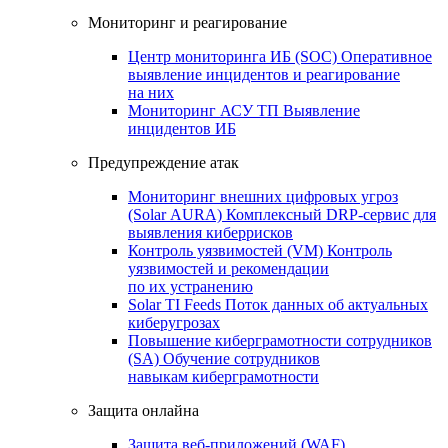
Мониторинг и реагирование
Центр мониторинга ИБ (SOC)
Оперативное
выявление инцидентов и реагирование
на них
Мониторинг АСУ ТП
Выявление
инцидентов ИБ
Предупреждение атак
Мониторинг внешних цифровых угроз
(Solar AURA)
Комплексный DRP-сервис для
выявления киберрисков
Контроль уязвимостей (VM)
Контроль
уязвимостей и рекомендации
по их устранению
Solar TI Feeds
Поток данных об актуальных
киберугрозах
Повышение киберграмотности сотрудников
(SA)
Обучение сотрудников
навыкам киберграмотности
Защита онлайна
Защита веб-приложений (WAF)