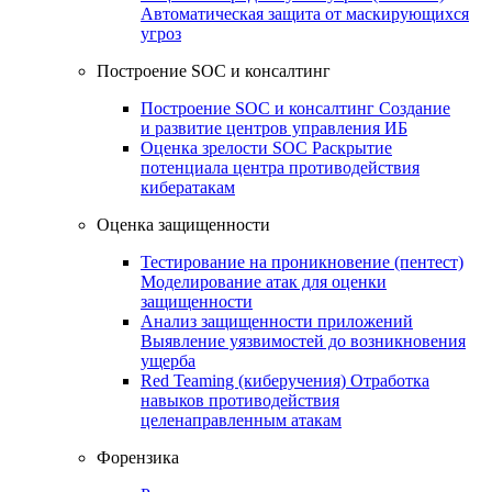
Автоматическая защита от маскирующихся
угроз
Построение SOC и консалтинг
Построение SOC и консалтинг
Создание
и развитие центров управления ИБ
Оценка зрелости SOC
Раскрытие
потенциала центра противодействия
кибератакам
Оценка защищенности
Тестирование на проникновение (пентест)
Моделирование атак для оценки
защищенности
Анализ защищенности приложений
Выявление уязвимостей до возникновения
ущерба
Red Teaming (киберучения)
Отработка
навыков противодействия
целенаправленным атакам
Форензика