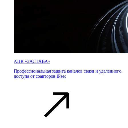
АПК «ЗАСТАВА»
Профессиональная защита каналов связи и удаленного
доступа от соавторов IPsec