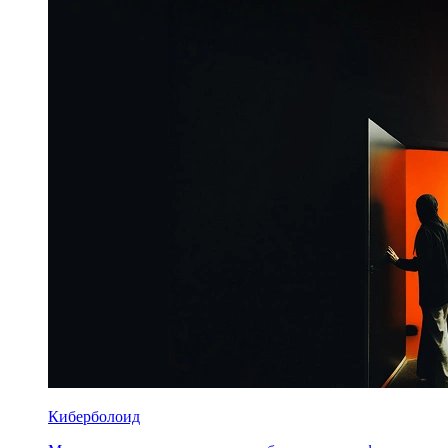
Киберболоид