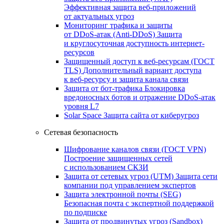
Эффективная защита веб-приложений
от актуальных угроз
Мониторинг трафика и защиты
от DDoS‑атак (Anti‑DDoS)
Защита
и круглосуточная доступность интернет-
ресурсов
Защищенный доступ к веб-ресурсам (ГОСТ
TLS)
Дополнительный вариант доступа
к веб‑ресурсу и защита канала связи
Защита от бот‑трафика
Блокировка
вредоносных ботов и отражение DDoS‑атак
уровня L7
Solar Space
Защита сайта от киберугроз
Сетевая безопасность
Шифрование каналов связи (ГОСТ VPN)
Построение защищенных сетей
с использованием СКЗИ
Защита от сетевых угроз (UTM)
Защита сети
компании под управлением экспертов
Защита электронной почты (SEG)
Безопасная почта с экспертной поддержкой
по подписке
Защита от продвинутых угроз (Sandbox)