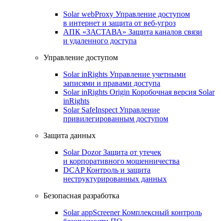
Solar webProxy
Управление доступом
в интернет и защита от веб-угроз
АПК «ЗАСТАВА»
Защита каналов связи
и удаленного доступа
Управление доступом
Solar inRights
Управление учетными
записями и правами доступа
Solar inRights Origin
Коробочная версия Solar
inRights
Solar SafeInspect
Управление
привилегированным доступом
Защита данных
Solar Dozor
Защита от утечек
и корпоративного мошенничества
DCAP
Контроль и защита
неструктурированных данных
Безопасная разработка
Solar appScreener
Комплексный контроль