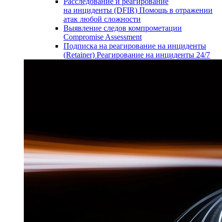
Расследование и реагирование
на инциденты (DFIR)
Помощь в отражении
атак любой сложности
Выявление следов компрометации
Compromise Assessment
Подписка на реагирование на инциденты
(Retainer)
Реагирование на инциденты 24/7