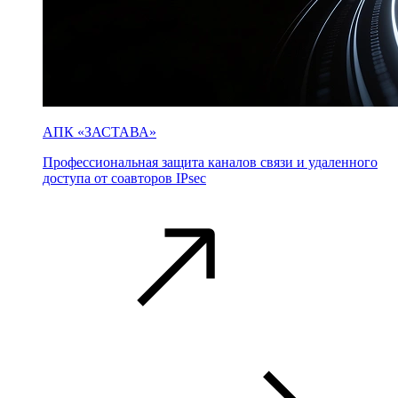
АПК «ЗАСТАВА»
Профессиональная защита каналов связи и удаленного
доступа от соавторов IPsec