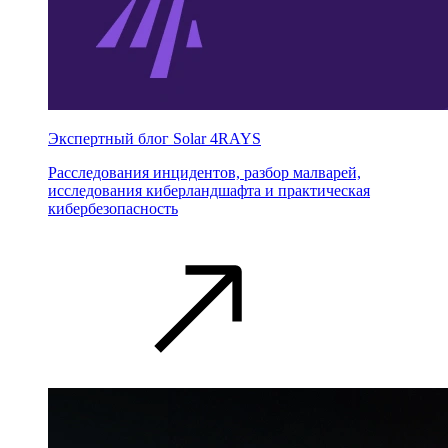
Экспертный блог Solar 4RAYS
Расследования инцидентов, разбор малварей,
исследования киберландшафта и практическая
кибербезопасность