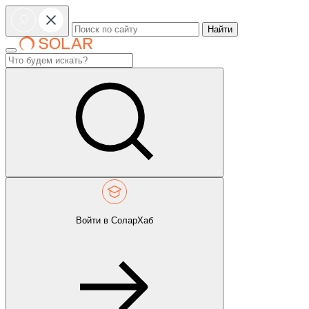
Найти
Войти в СоларХаб