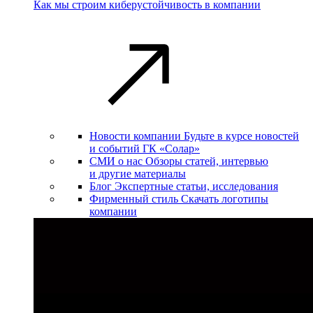
Как мы строим киберустойчивость в компании
Новости компании
Будьте в курсе новостей
и событий ГК «Солар»
СМИ о нас
Обзоры статей, интервью
и другие материалы
Блог
Экспертные статьи, исследования
Фирменный стиль
Скачать логотипы
компании