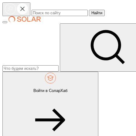
Найти
Войти в СоларХаб