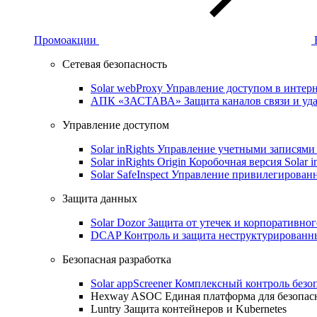
Промоакции
Сетевая безопасность
Solar webProxy
Управление доступом в интерне
АПК «ЗАСТАВА»
Защита каналов связи и уд
Управление доступом
Solar inRights
Управление учетными записями 
Solar inRights Origin
Коробочная версия Solar i
Solar SafeInspect
Управление привилегирован
Защита данных
Solar Dozor
Защита от утечек и корпоративно
DCAP
Контроль и защита неструктурирован
Безопасная разработка
Solar appScreener
Комплексный контроль безо
Hexway ASOC
Единая платформа для безопас
Luntry
Защита контейнеров и Kubernetes