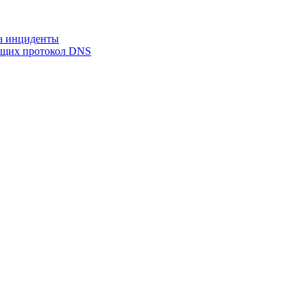
на инциденты
ующих протокол DNS