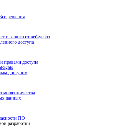
Все решения
т и защита от веб-угроз
аленного доступа
и правами доступа
nRights
ным доступом
го мошенничества
ных данных
пасности ПО
ной разработки