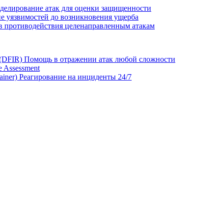
делирование атак для оценки защищенности
е уязвимостей до возникновения ущерба
в противодействия целенаправленным атакам
 (DFIR)
Помощь в отражении атак любой сложности
 Assessment
ainer)
Реагирование на инциденты 24/7