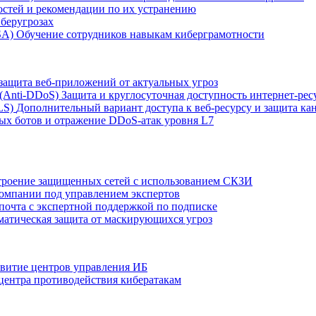
остей и рекомендации по их устранению
беругрозах
SA)
Обучение сотрудников навыкам киберграмотности
защита веб-приложений от актуальных угроз
 (Anti‑DDoS)
Защита и круглосуточная доступность интернет-рес
LS)
Дополнительный вариант доступа к веб‑ресурсу и защита кан
ых ботов и отражение DDoS‑атак уровня L7
роение защищенных сетей с использованием СКЗИ
компании под управлением экспертов
 почта с экспертной поддержкой по подписке
атическая защита от маскирующихся угроз
звитие центров управления ИБ
центра противодействия кибератакам