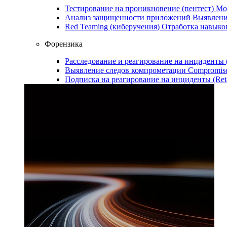
Тестирование на проникновение (пентест)
Мо
Анализ защищенности приложений
Выявлени
Red Teaming (киберучения)
Отработка навыко
Форензика
Расследование и реагирование на инциденты
Выявление следов компрометации
Compromise
Подписка на реагирование на инциденты (Ret