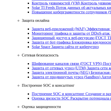
Контроль уязвимостей (VM)
Контроль уязвим
Solar TI Feeds
Поток данных об актуальных ки
Повышение киберграмотности сотрудников (
Защита онлайна
Защита веб-приложений (WAF)
Эффективная 
Мониторинг трафика и защиты от DDoS‑атак
Защищенный доступ к веб-ресурсам (ГОСТ T
Защита от бот‑трафика
Блокировка вредоносн
Solar Space
Защита сайта от киберугроз
Сетевая безопасность
Шифрование каналов связи (ГОСТ VPN)
Пост
Защита от сетевых угроз (UTM)
Защита сети 
Защита электронной почты (SEG)
Безопасная
Защита от продвинутых угроз (Sandbox)
Автом
Построение SOC и консалтинг
Построение SOC и консалтинг
Создание и ра
Оценка зрелости SOC
Раскрытие потенциала 
Оценка защищенности