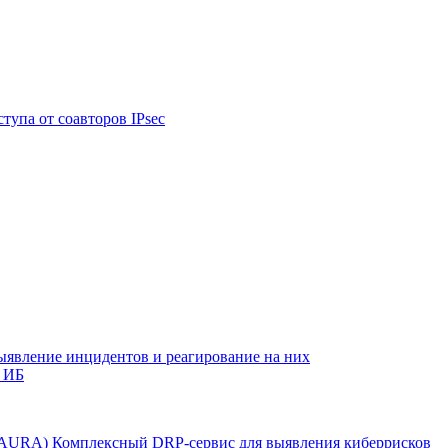
тупа от соавторов IPsec
ыявление инцидентов и реагирование на них
 ИБ
r AURA)
Комплексный DRP-сервис для выявления киберрисков