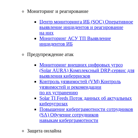
Мониторинг и реагирование
Центр мониторинга ИБ (SOC)
Оперативное
выявление инцидентов и реагирование
на них
Мониторинг АСУ ТП
Выявление
инцидентов ИБ
Предупреждение атак
Мониторинг внешних цифровых угроз
(Solar AURA)
Комплексный DRP-сервис для
выявления киберрисков
Контроль уязвимостей (VM)
Контроль
уязвимостей и рекомендации
по их устранению
Solar TI Feeds
Поток данных об актуальных
киберугрозах
Повышение киберграмотности сотрудников
(SA)
Обучение сотрудников
навыкам киберграмотности
Защита онлайна