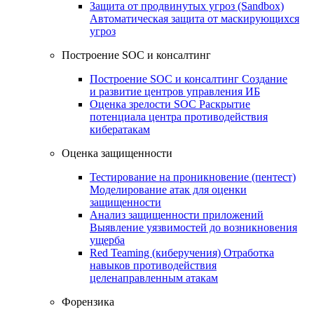
Защита от продвинутых угроз (Sandbox)
Автоматическая защита от маскирующихся
угроз
Построение SOC и консалтинг
Построение SOC и консалтинг
Создание
и развитие центров управления ИБ
Оценка зрелости SOC
Раскрытие
потенциала центра противодействия
кибератакам
Оценка защищенности
Тестирование на проникновение (пентест)
Моделирование атак для оценки
защищенности
Анализ защищенности приложений
Выявление уязвимостей до возникновения
ущерба
Red Teaming (киберучения)
Отработка
навыков противодействия
целенаправленным атакам
Форензика