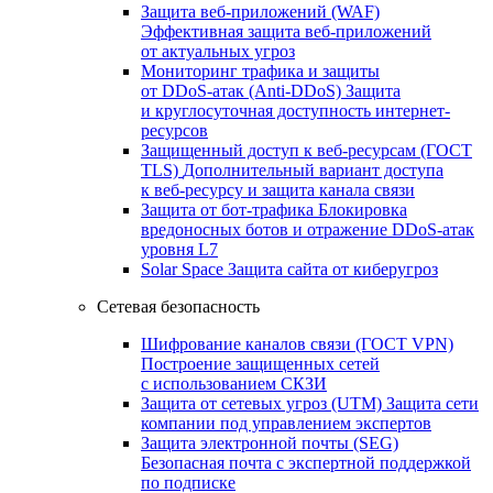
Защита веб-приложений (WAF)
Эффективная защита веб-приложений
от актуальных угроз
Мониторинг трафика и защиты
от DDoS‑атак (Anti‑DDoS)
Защита
и круглосуточная доступность интернет-
ресурсов
Защищенный доступ к веб-ресурсам (ГОСТ
TLS)
Дополнительный вариант доступа
к веб‑ресурсу и защита канала связи
Защита от бот‑трафика
Блокировка
вредоносных ботов и отражение DDoS‑атак
уровня L7
Solar Space
Защита сайта от киберугроз
Сетевая безопасность
Шифрование каналов связи (ГОСТ VPN)
Построение защищенных сетей
с использованием СКЗИ
Защита от сетевых угроз (UTM)
Защита сети
компании под управлением экспертов
Защита электронной почты (SEG)
Безопасная почта с экспертной поддержкой
по подписке