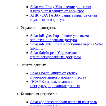
Solar webProxy
Управление доступом
в интернет и защита от веб-угроз
АПК «ЗАСТАВА»
Защита каналов связи
и удаленного доступа
Управление доступом
Solar inRights
Управление учетными
записями и правами доступа
Solar inRights Origin
Коробочная версия Solar
inRights
Solar SafeInspect
Управление
привилегированным доступом
Защита данных
Solar Dozor
Защита от утечек
и корпоративного мошенничества
DCAP
Контроль и защита
неструктурированных данных
Безопасная разработка
Solar appScreener
Комплексный контроль