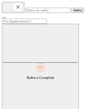
Найти
Войти в СоларХаб