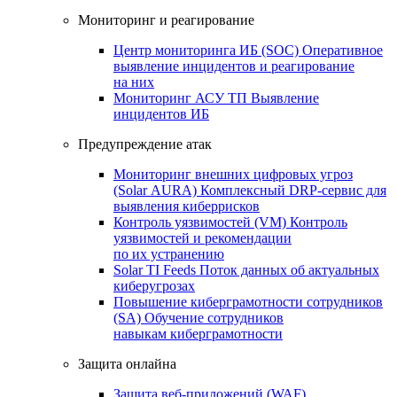
Мониторинг и реагирование
Центр мониторинга ИБ (SOC)
Оперативное
выявление инцидентов и реагирование
на них
Мониторинг АСУ ТП
Выявление
инцидентов ИБ
Предупреждение атак
Мониторинг внешних цифровых угроз
(Solar AURA)
Комплексный DRP-сервис для
выявления киберрисков
Контроль уязвимостей (VM)
Контроль
уязвимостей и рекомендации
по их устранению
Solar TI Feeds
Поток данных об актуальных
киберугрозах
Повышение киберграмотности сотрудников
(SA)
Обучение сотрудников
навыкам киберграмотности
Защита онлайна
Защита веб-приложений (WAF)