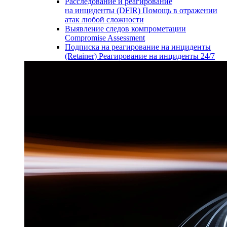
Расследование и реагирование
на инциденты (DFIR)
Помощь в отражении
атак любой сложности
Выявление следов компрометации
Compromise Assessment
Подписка на реагирование на инциденты
(Retainer)
Реагирование на инциденты 24/7