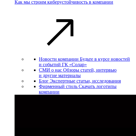
Как мы строим киберустойчивость в компании
Новости компании
Будьте в курсе новостей
и событий ГК «Солар»
СМИ о нас
Обзоры статей, интервью
и другие материалы
Блог
Экспертные статьи, исследования
Фирменный стиль
Скачать логотипы
компании