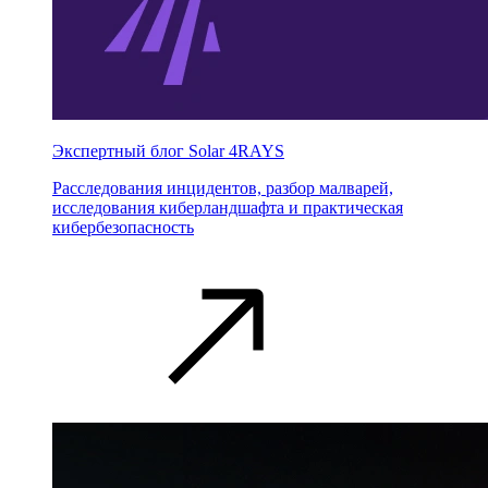
Экспертный блог Solar 4RAYS
Расследования инцидентов, разбор малварей,
исследования киберландшафта и практическая
кибербезопасность