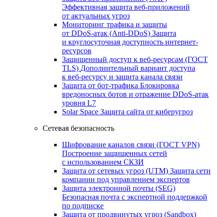
Эффективная защита веб-приложений
от актуальных угроз
Мониторинг трафика и защиты
от DDoS‑атак (Anti‑DDoS)
Защита
и круглосуточная доступность интернет-
ресурсов
Защищенный доступ к веб-ресурсам (ГОСТ
TLS)
Дополнительный вариант доступа
к веб‑ресурсу и защита канала связи
Защита от бот‑трафика
Блокировка
вредоносных ботов и отражение DDoS‑атак
уровня L7
Solar Space
Защита сайта от киберугроз
Сетевая безопасность
Шифрование каналов связи (ГОСТ VPN)
Построение защищенных сетей
с использованием СКЗИ
Защита от сетевых угроз (UTM)
Защита сети
компании под управлением экспертов
Защита электронной почты (SEG)
Безопасная почта с экспертной поддержкой
по подписке
Защита от продвинутых угроз (Sandbox)