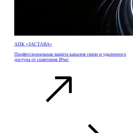
АПК «ЗАСТАВА»
Профессиональная защита каналов связи и удаленного
доступа от соавторов IPsec