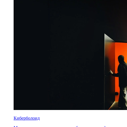
Киберболоид