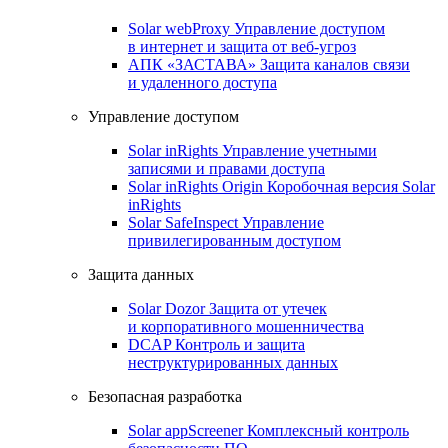
Solar webProxy
Управление доступом
в интернет и защита от веб-угроз
АПК «ЗАСТАВА»
Защита каналов связи
и удаленного доступа
Управление доступом
Solar inRights
Управление учетными
записями и правами доступа
Solar inRights Origin
Коробочная версия Solar
inRights
Solar SafeInspect
Управление
привилегированным доступом
Защита данных
Solar Dozor
Защита от утечек
и корпоративного мошенничества
DCAP
Контроль и защита
неструктурированных данных
Безопасная разработка
Solar appScreener
Комплексный контроль