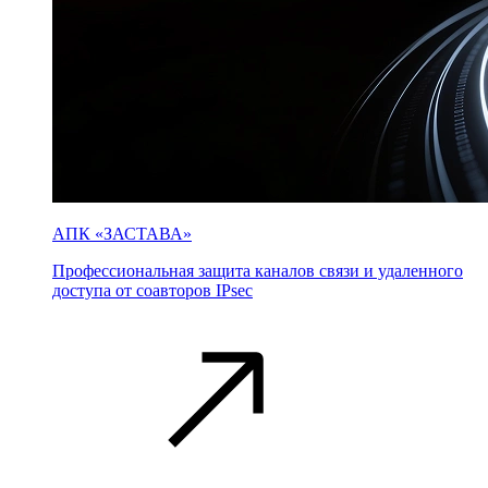
АПК «ЗАСТАВА»
Профессиональная защита каналов связи и удаленного
доступа от соавторов IPsec