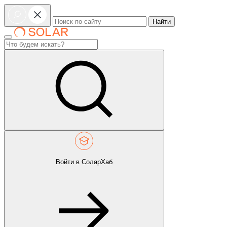
Найти
Войти в СоларХаб