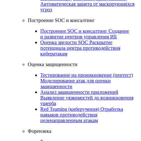
Автоматическая защита от маскирующихся
угроз
Построение SOC и консалтинг
Построение SOC и консалтинг
Создание
и развитие центров управления ИБ
Оценка зрелости SOC
Раскрытие
потенциала центра противодействия
кибератакам
Оценка защищенности
Тестирование на проникновение (пентест)
Моделирование атак для оценки
защищенности
Анализ защищенности приложений
Выявление уязвимостей до возникновения
ущерба
Red Teaming (киберучения)
Отработка
навыков противодействия
целенаправленным атакам
Форензика