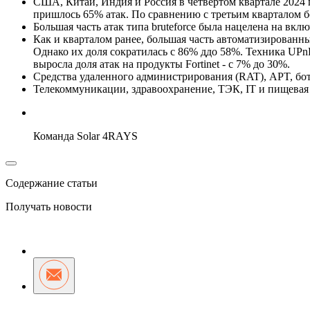
США, Китай, Индия и Россия в четвертом квартале 2024
пришлось 65% атак. По сравнению с третьим кварталом бо
Большая часть атак типа bruteforce была нацелена на вкл
Как и кварталом ранее, большая часть автоматизированн
Однако их доля сократилась с 86% ддо 58%. Техника UPnP
выросла доля атак на продукты Fortinet - c 7% до 30%.
Средства удаленного администрирования (RAT), APT, ботн
Телекоммуникации, здравоохранение, ТЭК, IT и пищевая
Команда Solar 4RAYS
Содержание статьи
Получать новости