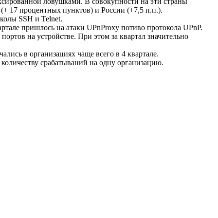
ксированной ловушками. В совокупности на эти страны
+ 17 процентных пунктов) и России (+7,5 п.п.).
колы SSH и Telnet.
артале пришлось на атаки UPnProxy потиво протокола UPnP.
портов на устройстве. При этом за квартал значительно
ались в организациях чаще всего в 4 квартале.
 количеству срабатываний на одну организацию.