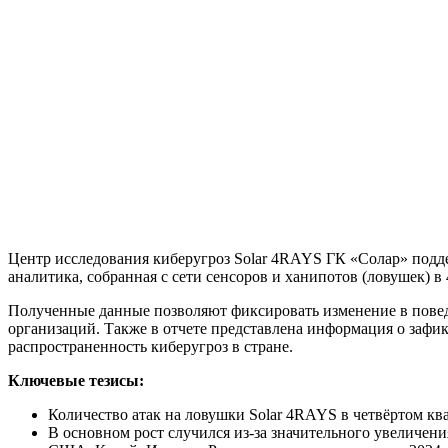
Центр исследования киберугроз Solar 4RAYS ГК «Солар» подде
аналитика, собранная с сети сенсоров и ханипотов (ловушек) в 4
Полученные данные позволяют фиксировать изменение в повед
организаций. Также в отчете представлена информация о зафи
распространенность киберугроз в стране.
Ключевые тезисы:
Количество атак на ловушки Solar 4RAYS в четвёртом квар
В основном рост случился из-за значительного увеличени