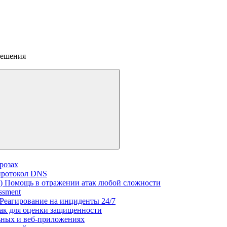
решения
розах
 протокол DNS
R)
Помощь в отражении атак любой сложности
ssment
Реагирование на инциденты 24/7
ак для оценки защищенности
ьных и веб‑приложениях