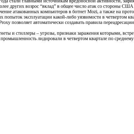
 года стали главными источникам вредоносной активности, зафи
лее других возрос “вклад” в общее число атак со стороны США (
ючение атакованных компьютеров в ботнет Mozi, а также на прото
ых попыток эксплуатации какой-либо уязвимости в четвертом кв
roxy позволяет автоматически создавать правила переадресации 
еты и стиллеры – угрозы, признаки заражения которыми, встреч
 промышленность лидировали в четвертом квартале по среднему