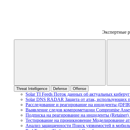
Экспертные 
Threat Intelligence
Defense
Offense
Solar TI Feeds
Поток данных об актуальных киберуг
Solar DNS RADAR
Защита от атак, использующих
Расследование и реагирование на инциденты (DFI
Выявление следов компрометации
Compromise Asse
Подписка на реагирование на инциденты (Retainer)
Тестирование на проникновение
Моделирование ат
Анализ защищенности
Поиск уязвимостей в мобил