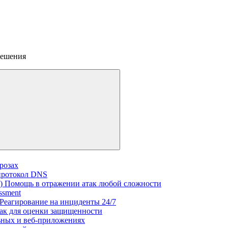
решения
розах
 протокол DNS
R)
Помощь в отражении атак любой сложности
ssment
Реагирование на инциденты 24/7
ак для оценки защищенности
ьных и веб‑приложениях