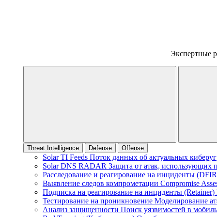
Экспертные 
Threat Intelligence
Defense
Offense
Solar TI Feeds
Поток данных об актуальных киберуг
Solar DNS RADAR
Защита от атак, использующих
Расследование и реагирование на инциденты (DFI
Выявление следов компрометации
Compromise Asse
Подписка на реагирование на инциденты (Retainer)
Тестирование на проникновение
Моделирование ат
Анализ защищенности
Поиск уязвимостей в мобил