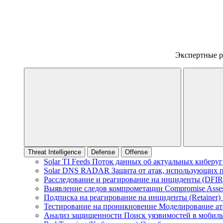
Экспертные 
Threat Intelligence
Defense
Offense
Solar TI Feeds
Поток данных об актуальных киберуг
Solar DNS RADAR
Защита от атак, использующих
Расследование и реагирование на инциденты (DFI
Выявление следов компрометации
Compromise Asse
Подписка на реагирование на инциденты (Retainer)
Тестирование на проникновение
Моделирование ат
Анализ защищенности
Поиск уязвимостей в мобил