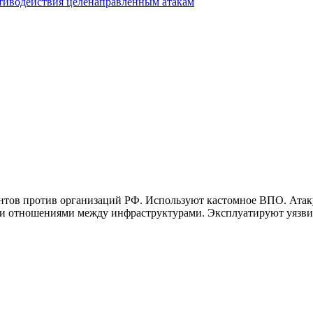
тиводействия целенаправленным атакам
тов против организаций РФ. Используют кастомное ВПО. Атакую
и отношениями между инфраструктурами. Эксплуатируют уязвим