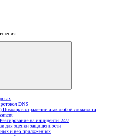
решения
розах
 протокол DNS
R)
Помощь в отражении атак любой сложности
ssment
Реагирование на инциденты 24/7
ак для оценки защищенности
ьных и веб‑приложениях