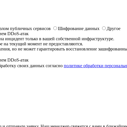
злом публичных сервисов
Шифрование данных
Другое
ием DDoS-атак
 на инцидент только в вашей собственной инфраструктуре.
е на текущий момент не предоставляются.
жения, но не может гарантировать восстановление зашифрованн
ием DDoS-атак
бработку своих данных согласно
политике обработки персональ
 и отправьте заявку. Наш менеджер свяжется с вами в ближайше