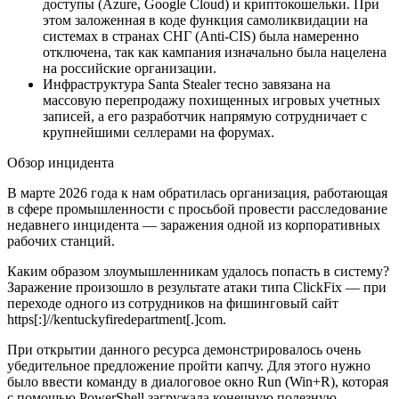
доступы (Azure, Google Cloud) и криптокошельки. При
этом заложенная в коде функция самоликвидации на
системах в странах СНГ (Anti-CIS) была намеренно
отключена, так как кампания изначально была нацелена
на российские организации.
Инфраструктура Santa Stealer тесно завязана на
массовую перепродажу похищенных игровых учетных
записей, а его разработчик напрямую сотрудничает с
крупнейшими селлерами на форумах.
Обзор инцидента
В марте 2026 года к нам обратилась организация, работающая
в сфере промышленности с просьбой провести расследование
недавнего инцидента — заражения одной из корпоративных
рабочих станций.
Каким образом злоумышленникам удалось попасть в систему?
Заражение произошло в результате атаки типа ClickFix — при
переходе одного из сотрудников на фишинговый сайт
https[:]//kentuckyfiredepartment[.]com.
При открытии данного ресурса демонстрировалось очень
убедительное предложение пройти капчу. Для этого нужно
было ввести команду в диалоговое окно Run (Win+R), которая
с помощью PowerShell загружала конечную полезную