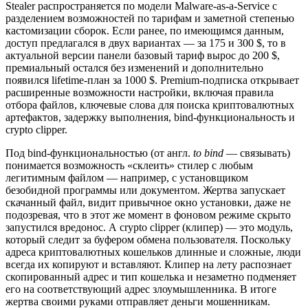
Stealer распространяется по модели Malware-as-a-Service с
разделением возможностей по тарифам и заметной степенью
кастомизации сборок. Если ранее, по имеющимся данным,
доступ предлагался в двух вариантах — за 175 и 300 $, то в
актуальной версии панели базовый тариф вырос до 200 $,
премиальный остался без изменений и дополнительно
появился lifetime-план за 1000 $. Premium-подписка открывает
расширенные возможности настройки, включая правила
отбора файлов, ключевые слова для поиска криптовалютных
артефактов, задержку выполнения, bind-функциональность и
crypto clipper.
Под bind-функциональностью (от англ.
to bind
— связывать)
понимается возможность «склеить» стилер с любым
легитимным файлом — например, с установщиком
безобидной программы или документом. Жертва запускает
скачанный файл, видит привычное окно установки, даже не
подозревая, что в этот же момент в фоновом режиме скрыто
запустился вредонос. А crypto clipper (клипер) — это модуль,
который следит за буфером обмена пользователя. Поскольку
адреса криптовалютных кошельков длинные и сложные, люди
всегда их копируют и вставляют. Клипер на лету распознает
скопированный адрес и тип кошелька и незаметно подменяет
его на соответствующий адрес злоумышленника. В итоге
жертва своими руками отправляет деньги мошенникам.