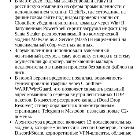
В марте 2026 года мы зафиксировали атаку на
российскую компанию из сферы промышленности с
использованием техники ClickFix, где сотрудника на
фишинговом сайте под видом проверки капчи от
Cloudflare убедили выполнить команду через Win+R.
Запущенный PowerShell-скрипт загрузил инфостилер
Santa Stealer, распространяемый по коммерческой
модели Malware-as-a-Service (MaaS) и нацеленный на
максимальный сбор учетных данных.
Злоумышленники использовали взломанный
легитимный ресурс, а саму доставку стилера в систему
осуществлял go-дропер, запускающий малварь
исключительно в памяти процесса без записи файлов на
диск.
В новой версии вредоноса появилась возможность
туннелирования трафика через Cloudflare
WARP/WireGuard, что позволяет скрывать реальный
адрес командного сервера внутри легитимных UDP-
пакетов. В качестве резервного канала (Dead Drop
Resolver) стилер обращается к подконтрольным
страницам в Telegram и Mastodon, извлекая новые C2-
домены.
Архитектура вредоноса включает 13 последовательных
модулей, которые «пылесосят» сессии браузеров, токены
Discord/Steam, корпоративные VPN-клиенты, облачные