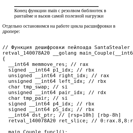
Конец функции main с резолвом библиотек в
рантайме и вызов самой полезной нагрузки
Отдельно остановимся на работе цикла расшифровки в
дропере:
// Функция дешифровки пейлоада SantaStealer 
retval_140078A20 __golang main_Couple(__int6
{

  __int64 memmove_res; // rax

  signed __int64 p1_idx; // rbx

  unsigned __int64 right_idx; // rax

  unsigned __int64 left_idx; // rbx

  char tmp_swap; // si

  unsigned __int64 pair_idx; // rdx

  char tmp_pair; // si

  signed __int64 p4_idx; // rbx

  signed __int64 p5_idx; // rbx

  __int64 dst_ptr; // [rsp+10h] [rbp-8h]

  retval_140078A20 ret_slice; // 0:rax.8,8:r
  main_Couple_func1();
