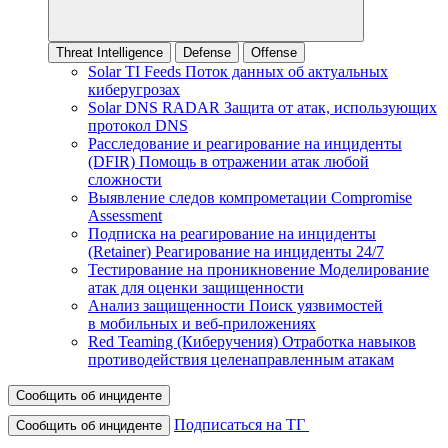
Threat Intelligence
Defense
Offense
Solar TI Feeds
Поток данных об актуальных
киберугрозах
Solar DNS RADAR
Защита от атак, использующих
протокол DNS
Расследование и реагирование на инциденты
(DFIR)
Помощь в отражении атак любой
сложности
Выявление следов компрометации
Compromise
Assessment
Подписка на реагирование на инциденты
(Retainer)
Реагирование на инциденты 24/7
Тестирование на проникновение
Моделирование
атак для оценки защищенности
Анализ защищенности
Поиск уязвимостей
в мобильных и веб‑приложениях
Red Teaming (Киберучения)
Отработка навыков
противодействия целенаправленным атакам
Сообщить об инциденте
Подписаться на ТГ
Сообщить об инциденте