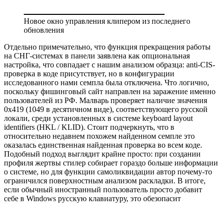
Новое окно управления клипером из последнего
обновления
Отдельно примечательно, что функция прекращения работы
на СНГ-системах в панели заявлена как опциональная
настройка, что совпадает с нашим анализом образца: anti-CIS-
проверка в коде присутствует, но в конфигурации
исследованного нами семпла была отключена. Что логично,
поскольку фишинговый сайт направлен на заражение именно
пользователей из РФ. Малварь проверяет наличие значения
0x419 (1049 в десятичном виде), соответствующего русской
локали, среди установленных в системе keyboard layout
identifiers (HKL / KLID). Стоит подчеркнуть, что в
относительно недавнем похожем найденном семпле это
оказалась единственная найденная проверка во всем коде.
Подобный подход выглядит крайне просто: при создании
профиля жертвы стилер собирает гораздо больше информации
о системе, но для функции самоликвидации автор почему-то
ограничился поверхностным анализом раскладки. В итоге,
если обычный иностранный пользователь просто добавит
себе в Windows русскую клавиатуру, это обезопасит