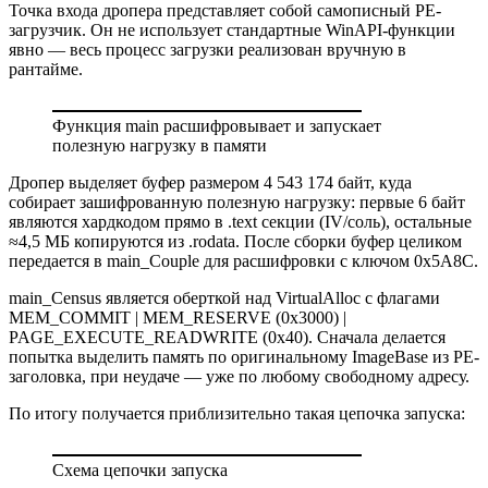
Точка входа дропера представляет собой самописный PE-
загрузчик. Он не использует стандартные WinAPI-функции
явно — весь процесс загрузки реализован вручную в
рантайме.
Функция main расшифровывает и запускает
полезную нагрузку в памяти
Дропер выделяет буфер размером 4 543 174 байт, куда
собирает зашифрованную полезную нагрузку: первые 6 байт
являются хардкодом прямо в .text секции (IV/соль), остальные
≈4,5 МБ копируются из .rodata. После сборки буфер целиком
передается в main_Couple для расшифровки с ключом 0x5A8C.
main_Census является оберткой над VirtualAlloc с флагами
MEM_COMMIT | MEM_RESERVE (0x3000) |
PAGE_EXECUTE_READWRITE (0x40). Сначала делается
попытка выделить память по оригинальному ImageBase из PE-
заголовка, при неудаче — уже по любому свободному адресу.
По итогу получается приблизительно такая цепочка запуска:
Схема цепочки запуска