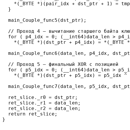
    *(_BYTE *)(pair_idx + dst_ptr + 1) = tmp
  }

  main_Couple_func5(dst_ptr);

  // Проход 4 — вычитание старшего байта клю
  for ( p4_idx = 0; (__int64)data_len > p4_i
    *(_BYTE *)(dst_ptr + p4_idx) = *(_BYTE *
  main_Couple_func6(data_len, p4_idx, dst_pt
  // Проход 5 — финальный XOR с позицией

  for ( p5_idx = 0; (__int64)data_len > p5_i
    *(_BYTE *)(dst_ptr + p5_idx) = p5_idx ^ 
  main_Couple_func7(data_len, p5_idx, dst_pt
  ret_slice._r0 = dst_ptr;

  ret_slice._r1 = data_len;

  ret_slice._r2 = data_len;

  return ret_slice;

}
