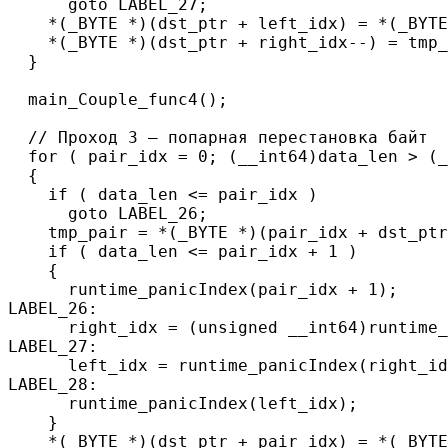
      goto LABEL_27;

    *(_BYTE *)(dst_ptr + left_idx) = *(_BYTE
    *(_BYTE *)(dst_ptr + right_idx--) = tmp_
  }

  main_Couple_func4();

  // Проход 3 — попарная перестановка байт

  for ( pair_idx = 0; (__int64)data_len > (_
  {

    if ( data_len <= pair_idx )

      goto LABEL_26;

    tmp_pair = *(_BYTE *)(pair_idx + dst_ptr
    if ( data_len <= pair_idx + 1 )

    {

      runtime_panicIndex(pair_idx + 1);

LABEL_26:

      right_idx = (unsigned __int64)runtime_
LABEL_27:

      left_idx = runtime_panicIndex(right_id
LABEL_28:

      runtime_panicIndex(left_idx);

    }

    *(_BYTE *)(dst_ptr + pair_idx) = *(_BYTE