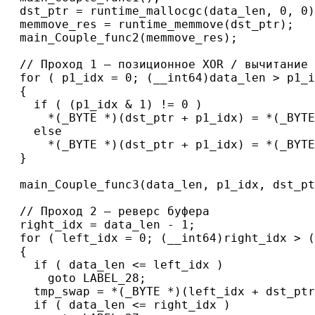
  dst_ptr = runtime_mallocgc(data_len, 0, 0)
  memmove_res = runtime_memmove(dst_ptr);

  main_Couple_func2(memmove_res);

  // Проход 1 — позиционное XOR / вычитание

  for ( p1_idx = 0; (__int64)data_len > p1_i
  {

    if ( (p1_idx & 1) != 0 )

      *(_BYTE *)(dst_ptr + p1_idx) = *(_BYTE
    else

      *(_BYTE *)(dst_ptr + p1_idx) = *(_BYTE
  }

  main_Couple_func3(data_len, p1_idx, dst_pt
  // Проход 2 — реверс буфера

  right_idx = data_len - 1;

  for ( left_idx = 0; (__int64)right_idx > (
  {

    if ( data_len <= left_idx )

      goto LABEL_28;

    tmp_swap = *(_BYTE *)(left_idx + dst_ptr
    if ( data_len <= right_idx )
