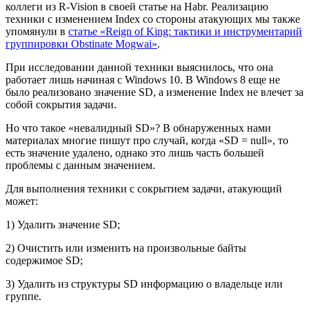
коллеги из R-Vision в своей статье на Habr. Реализацию
техники с изменением Index со стороны атакующих мы также
упомянули в
статье «Reign of King: тактики и инструментарий
группировки Obstinate Mogwai»
.
При исследовании данной техники выяснилось, что она
работает лишь начиная с Windows 10. В Windows 8 еще не
было реализовано значение SD, а изменение Index не влечет за
собой сокрытия задачи.
Но что такое «невалидный SD»? В обнаруженных нами
материалах многие пишут про случай, когда «SD = null», то
есть значение удалено, однако это лишь часть большей
проблемы с данным значением.
Для выполнения техники с сокрытием задачи, атакующий
может:
1) Удалить значение SD;
2) Очистить или изменить на произвольные байты
содержимое SD;
3) Удалить из структуры SD информацию о владельце или
группе.