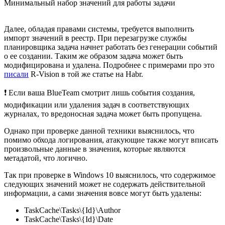
Минимальный набор значений для работы задачи
Далее, обладая правами системы, требуется выполнить
импорт значений в реестр. При перезагрузке службы
планировщика задача начнет работать без генерации событий
о ее создании. Таким же образом задача может быть
модифицирована и удалена. Подробнее с примерами про это
писали
R-Vision в той же статье на Habr.
❗ Если ваша BlueTeam смотрит лишь события создания,
модификации или удаления задач в соответствующих
журналах, то вредоносная задача может быть пропущена.
Однако при проверке данной техники выяснилось, что
помимо обхода логирования, атакующие также могут вписать
произвольные данные в значения, которые являются
метадатой, что логично.
Так при проверке в Windows 10 выяснилось, что содержимое
следующих значений может не содержать действительной
информации, а сами значения вовсе могут быть удалены:
TaskCache\Tasks\{Id}\Author
TaskCache\Tasks\{Id}\Date