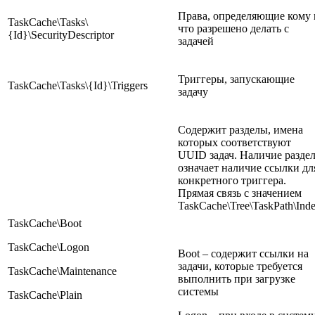
Права, определяющие кому 
TaskCache\Tasks\
что разрешено делать с
{Id}\SecurityDescriptor
задачей
Триггеры, запускающие
TaskCache\Tasks\{Id}\Triggers
задачу
Содержит разделы, имена
которых соответствуют
UUID задач. Наличие разде
означает наличие ссылки дл
конкретного триггера.
Прямая связь с значением
TaskCache\Tree\TaskPath\Ind
TaskCache\Boot
TaskCache\Logon
Boot – содержит ссылки на
задачи, которые требуется
TaskCache\Maintenance
выполнить при загрузке
системы
TaskCache\Plain