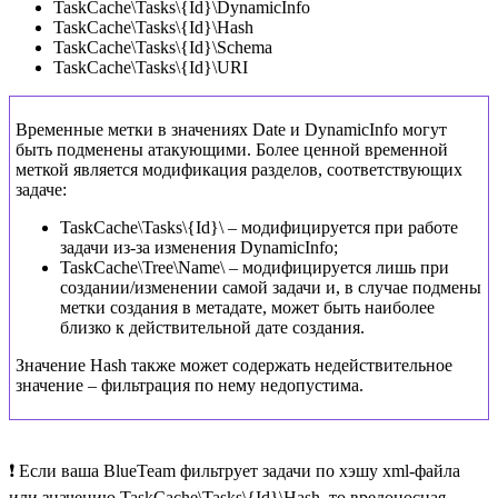
TaskCache\Tasks\{Id}\DynamicInfo
TaskCache\Tasks\{Id}\Hash
TaskCache\Tasks\{Id}\Schema
TaskCache\Tasks\{Id}\URI
Временные метки в значениях Date и DynamicInfo могут
быть подменены атакующими. Более ценной временной
меткой является модификация разделов, соответствующих
задаче:
TaskCache\Tasks\{Id}\ – модифицируется при работе
задачи из-за изменения DynamicInfo;
TaskCache\Tree\Name\ – модифицируется лишь при
создании/изменении самой задачи и, в случае подмены
метки создания в метадате, может быть наиболее
близко к действительной дате создания.
Значение Hash также может содержать недействительное
значение – фильтрация по нему недопустима.
❗ Если ваша BlueTeam фильтрует задачи по хэшу xml-файла
или значению TaskCache\Tasks\{Id}\Hash, то вредоносная