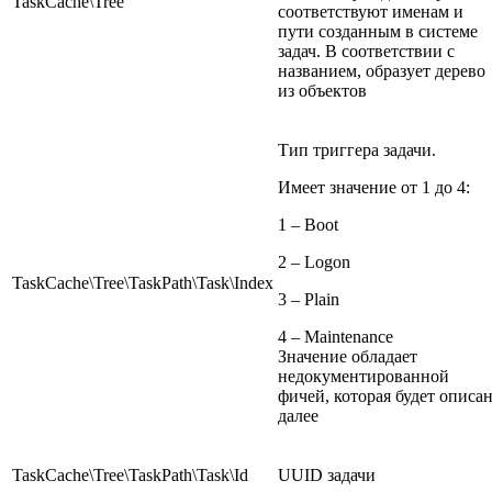
TaskCache\Tree
соответствуют именам и
пути созданным в системе
задач. В соответствии с
названием, образует дерево
из объектов
Тип триггера задачи.
Имеет значение от 1 до 4:
1 – Boot
2 – Logon
TaskCache\Tree\TaskPath\Task\Index
3 – Plain
4 – Maintenance
Значение обладает
недокументированной
фичей, которая будет описа
далее
TaskCache\Tree\TaskPath\Task\Id
UUID задачи