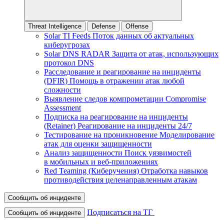
Threat Intelligence
Defense
Offense
Solar TI Feeds
Поток данных об актуальных
киберугрозах
Solar DNS RADAR
Защита от атак, использующих
протокол DNS
Расследование и реагирование на инциденты
(DFIR)
Помощь в отражении атак любой
сложности
Выявление следов компрометации
Compromise
Assessment
Подписка на реагирование на инциденты
(Retainer)
Реагирование на инциденты 24/7
Тестирование на проникновение
Моделирование
атак для оценки защищенности
Анализ защищенности
Поиск уязвимостей
в мобильных и веб‑приложениях
Red Teaming (Киберучения)
Отработка навыков
противодействия целенаправленным атакам
Сообщить об инциденте
Подписаться на ТГ
Сообщить об инциденте