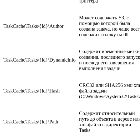
триггера
Может содержать УЗ, с
помощью которой была
TaskCache\Tasks\{Id}\Author
создана задача, но чаще все
содержит ссылку на dll
Содержит временные метки
создания, последнего запус
TaskCache\Tasks\{Id}\DynamicInfo
и последнего завершения
выполнения задачи
CRC32 или SHA256 хэш xm
TaskCache\Tasks\{Id}\Hash
файла задачи
(C:\Windows\System32\Tasks\
Содержит относительный
путь до объекта в дереве ил
TaskCache\Tasks\{Id}\Path
xml-файла в директории
Tasks