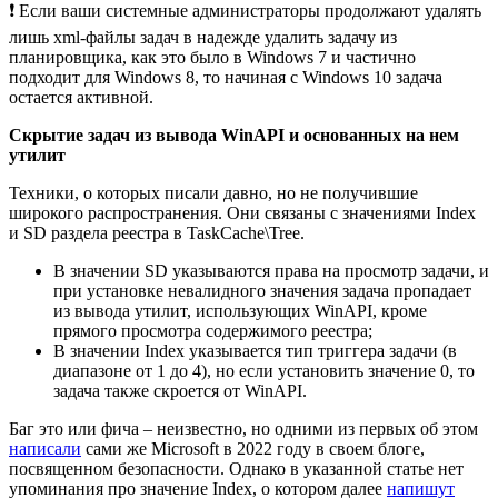
❗ Если ваши системные администраторы продолжают удалять
лишь xml-файлы задач в надежде удалить задачу из
планировщика, как это было в Windows 7 и частично
подходит для Windows 8, то начиная с Windows 10 задача
остается активной.
Скрытие задач из вывода WinAPI и основанных на нем
утилит
Техники, о которых писали давно, но не получившие
широкого распространения. Они связаны с значениями Index
и SD раздела реестра в TaskCache\Tree.
В значении SD указываются права на просмотр задачи, и
при установке невалидного значения задача пропадает
из вывода утилит, использующих WinAPI, кроме
прямого просмотра содержимого реестра;
В значении Index указывается тип триггера задачи (в
диапазоне от 1 до 4), но если установить значение 0, то
задача также скроется от WinAPI.
Баг это или фича – неизвестно, но одними из первых об этом
написали
сами же Microsoft в 2022 году в своем блоге,
посвященном безопасности. Однако в указанной статье нет
упоминания про значение Index, о котором далее
напишут