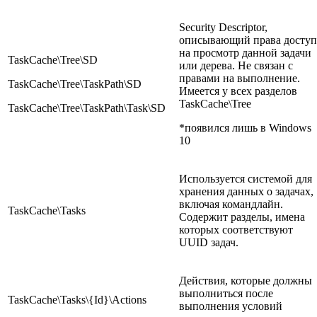
Security Descriptor,
описывающий права доступ
на просмотр данной задачи
TaskCache\Tree\SD
или дерева. Не связан с
правами на выполнение.
TaskCache\Tree\TaskPath\SD
Имеется у всех разделов
TaskCache\Tree
TaskCache\Tree\TaskPath\Task\SD
*появился лишь в Windows
10
Используется системой для
хранения данных о задачах,
включая командлайн.
TaskCache\Tasks
Содержит разделы, имена
которых соответствуют
UUID задач.
Действия, которые должны
выполниться после
TaskCache\Tasks\{Id}\Actions
выполнения условий