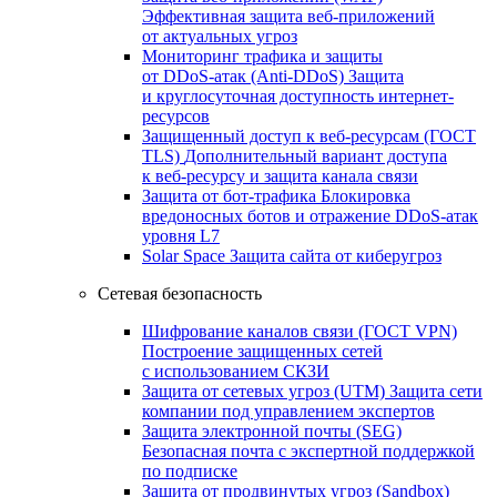
Эффективная защита веб-приложений
от актуальных угроз
Мониторинг трафика и защиты
от DDoS‑атак (Anti‑DDoS)
Защита
и круглосуточная доступность интернет-
ресурсов
Защищенный доступ к веб-ресурсам (ГОСТ
TLS)
Дополнительный вариант доступа
к веб‑ресурсу и защита канала связи
Защита от бот‑трафика
Блокировка
вредоносных ботов и отражение DDoS‑атак
уровня L7
Solar Space
Защита сайта от киберугроз
Сетевая безопасность
Шифрование каналов связи (ГОСТ VPN)
Построение защищенных сетей
с использованием СКЗИ
Защита от сетевых угроз (UTM)
Защита сети
компании под управлением экспертов
Защита электронной почты (SEG)
Безопасная почта с экспертной поддержкой
по подписке
Защита от продвинутых угроз (Sandbox)