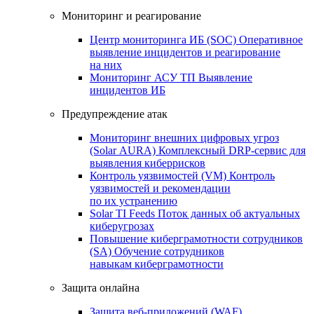
Мониторинг и реагирование
Центр мониторинга ИБ (SOC)
Оперативное
выявление инцидентов и реагирование
на них
Мониторинг АСУ ТП
Выявление
инцидентов ИБ
Предупреждение атак
Мониторинг внешних цифровых угроз
(Solar AURA)
Комплексный DRP-сервис для
выявления киберрисков
Контроль уязвимостей (VM)
Контроль
уязвимостей и рекомендации
по их устранению
Solar TI Feeds
Поток данных об актуальных
киберугрозах
Повышение киберграмотности сотрудников
(SA)
Обучение сотрудников
навыкам киберграмотности
Защита онлайна
Защита веб-приложений (WAF)