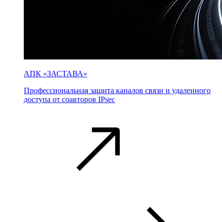
АПК «ЗАСТАВА»
Профессиональная защита каналов связи и удаленного
доступа от соавторов IPsec