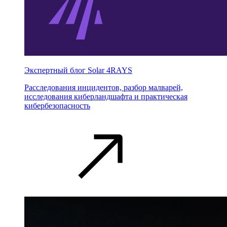
Экспертный блог Solar 4RAYS
Расследования инцидентов, разбор малварей,
исследования киберландшафта и практическая
кибербезопасность