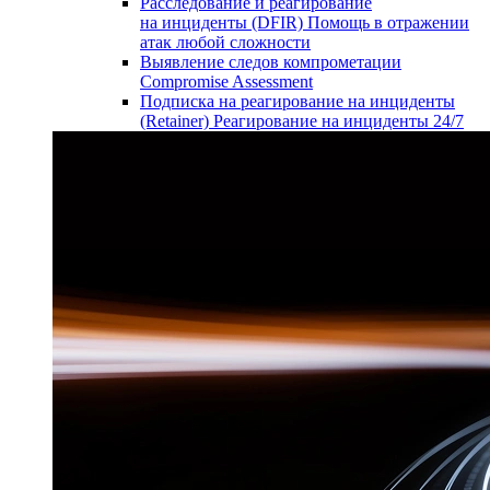
Расследование и реагирование
на инциденты (DFIR)
Помощь в отражении
атак любой сложности
Выявление следов компрометации
Compromise Assessment
Подписка на реагирование на инциденты
(Retainer)
Реагирование на инциденты 24/7