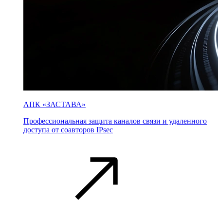
АПК «ЗАСТАВА»
Профессиональная защита каналов связи и удаленного
доступа от соавторов IPsec