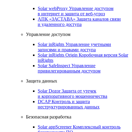
Solar webProxy
Управление доступом
в интернет и защита от веб-угроз
АПК «ЗАСТАВА»
Защита каналов связи
и удаленного доступа
Управление доступом
Solar inRights
Управление учетными
записями и правами доступа
Solar inRights Origin
Коробочная версия Solar
inRights
Solar SafeInspect
Управление
привилегированным доступом
Защита данных
Solar Dozor
Защита от утечек
и корпоративного мошенничества
DCAP
Контроль и защита
неструктурированных данных
Безопасная разработка
Solar appScreener
Комплексный контроль