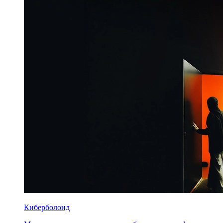
Киберболоид