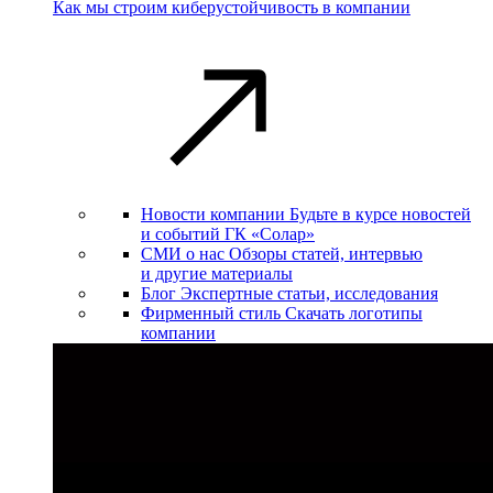
Как мы строим киберустойчивость в компании
Новости компании
Будьте в курсе новостей
и событий ГК «Солар»
СМИ о нас
Обзоры статей, интервью
и другие материалы
Блог
Экспертные статьи, исследования
Фирменный стиль
Скачать логотипы
компании