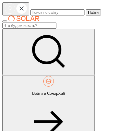
Найти
Войти в СоларХаб