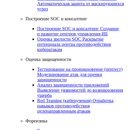
Автоматическая защита от маскирующихся
угроз
Построение SOC и консалтинг
Построение SOC и консалтинг
Создание
и развитие центров управления ИБ
Оценка зрелости SOC
Раскрытие
потенциала центра противодействия
кибератакам
Оценка защищенности
Тестирование на проникновение (пентест)
Моделирование атак для оценки
защищенности
Анализ защищенности приложений
Выявление уязвимостей до возникновения
ущерба
Red Teaming (киберучения)
Отработка
навыков противодействия
целенаправленным атакам
Форензика